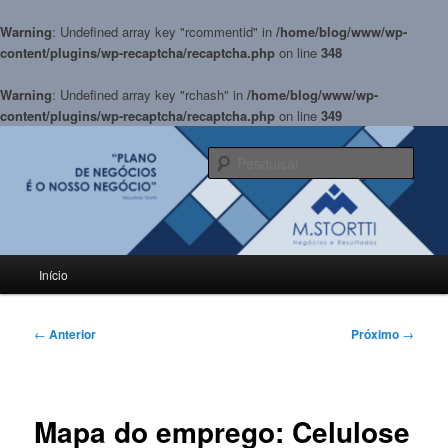
Warning
: Undefined array key "rcommentid" in
/home/blog/www/wp-
content/plugins/wp-recaptcha/recaptcha.php
on line
348
Warning
: Undefined array key "rchash" in
/home/blog/www/wp-
content/plugins/wp-recaptcha/recaptcha.php
on line
349
Pular
para
Pesqu
o
conteúdo
BLOG M.Stortti
principal
Menu
Início
principal
Navegação
←
Anterior
Próximo
→
de
posts
Mapa do emprego: Celulose