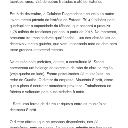
técnicos raros, virá de outros Estados e até do Exterior.
Em 6 de dezembro, a Celulose Riograndense anunciou o maior
investimento privado da história do Estado: R$ 4,9 bilhões para
quadruplicar a capacidade da fábrica, que passará a produzir
1,75 milhão de toneladas por ano, a partir de 2015. No momento,
procuram-se trabalhadores qualificados – um dos obstáculos ao
desenvolvimento gaúcho, que vem importando mão de obra para
tocar grandes empreendimentos.
Na reunião com prefeitos, ontem, a consultoria M. Stortti
apresentou um balanço do potencial da mão de obra na região
(veja quadro ao lado). Foram pesquisados 23 municípios, ao
redor de Guaíba. O diretor da empresa, Maurênio Stortti, disse
que o plano é contratar moradores próximos. Trabalhariam na
fábrica e voltariam para suas cidades à noite.
– Será uma forma de distribuir riqueza entre os municípios –
destacou Stortti.
O diretor afirmou que há pessoas disponíveis, nos 23
municípios, para as vagas. No entanto, admitiu que boa parte