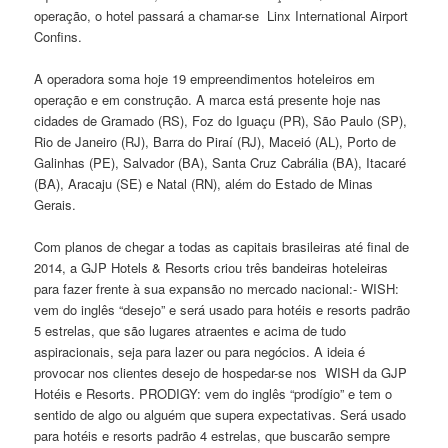
operação, o hotel passará a chamar-se Linx International Airport
Confins.
A operadora soma hoje 19 empreendimentos hoteleiros em
operação e em construção. A marca está presente hoje nas
cidades de Gramado (RS), Foz do Iguaçu (PR), São Paulo (SP),
Rio de Janeiro (RJ), Barra do Piraí (RJ), Maceió (AL), Porto de
Galinhas (PE), Salvador (BA), Santa Cruz Cabrália (BA), Itacaré
(BA), Aracaju (SE) e Natal (RN), além do Estado de Minas
Gerais.
Com planos de chegar a todas as capitais brasileiras até final de
2014, a GJP Hotels & Resorts criou três bandeiras hoteleiras
para fazer frente à sua expansão no mercado nacional:- WISH:
vem do inglês “desejo” e será usado para hotéis e resorts padrão
5 estrelas, que são lugares atraentes e acima de tudo
aspiracionais, seja para lazer ou para negócios. A ideia é
provocar nos clientes desejo de hospedar-se nos WISH da GJP
Hotéis e Resorts. PRODIGY: vem do inglês “prodígio” e tem o
sentido de algo ou alguém que supera expectativas. Será usado
para hotéis e resorts padrão 4 estrelas, que buscarão sempre