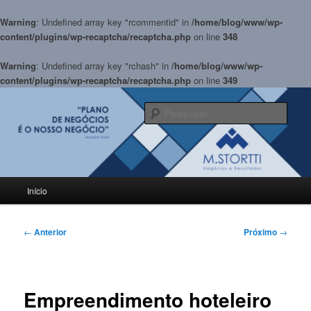
Warning
: Undefined array key "rcommentid" in
/home/blog/www/wp-
content/plugins/wp-recaptcha/recaptcha.php
on line
348
Warning
: Undefined array key "rchash" in
/home/blog/www/wp-
content/plugins/wp-recaptcha/recaptcha.php
on line
349
Pular
para
Pesqu
o
conteúdo
BLOG M.Stortti
principal
Menu
Início
principal
Navegação
←
Anterior
Próximo
→
de
posts
Empreendimento hoteleiro