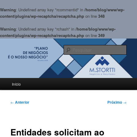
Warning
: Undefined array key "rcommentid" in
/home/blog/www/wp-
content/plugins/wp-recaptcha/recaptcha.php
on line
348
Warning
: Undefined array key "rchash" in
/home/blog/www/wp-
content/plugins/wp-recaptcha/recaptcha.php
on line
349
Pular
para
Pesqu
o
conteúdo
BLOG M.Stortti
principal
Menu
Início
principal
Navegação
←
Anterior
Próximo
→
de
posts
Entidades solicitam ao