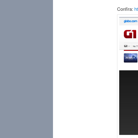
Confira:
h