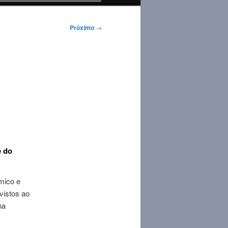
Próximo
→
é do
mico e
vistos ao
na