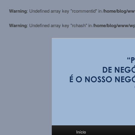
Warning
: Undefined array key "rcommentid" in
/home/blog/ww
Warning
: Undefined array key "rchash" in
/home/blog/www/wp-
Pular
para
o
conteúdo
BLOG M.Stortt
principal
Menu
Início