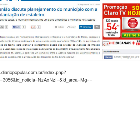
.diariopopular.com.br/index.php?
a=3056&id_noticia=NzAxNzI=&id_area=Mg==