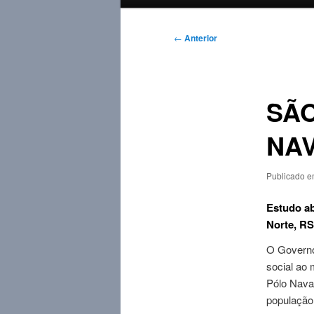
principal
Navegação
←
Anterior
de
posts
SÃO
NA
Publicado 
Estudo ab
Norte, RS
O Governo
social ao 
Pólo Nava
população 