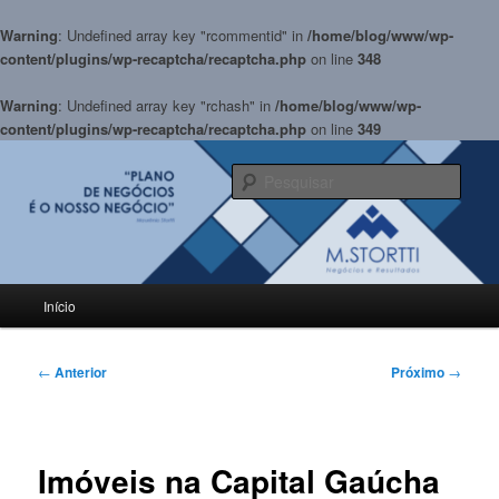
Warning
: Undefined array key "rcommentid" in
/home/blog/www/wp-
content/plugins/wp-recaptcha/recaptcha.php
on line
348
Warning
: Undefined array key "rchash" in
/home/blog/www/wp-
content/plugins/wp-recaptcha/recaptcha.php
on line
349
Pular
para
Pesqu
o
conteúdo
BLOG M.Stortti
principal
Menu
Início
principal
Navegação
←
Anterior
Próximo
→
de
posts
Imóveis na Capital Gaúcha