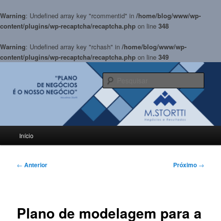
Warning
: Undefined array key "rcommentid" in
/home/blog/www/wp-
content/plugins/wp-recaptcha/recaptcha.php
on line
348
Warning
: Undefined array key "rchash" in
/home/blog/www/wp-
content/plugins/wp-recaptcha/recaptcha.php
on line
349
Pular
para
Pesqu
o
conteúdo
BLOG M.Stortti
principal
Menu
Início
principal
Navegação
←
Anterior
Próximo
→
de
posts
Plano de modelagem para a