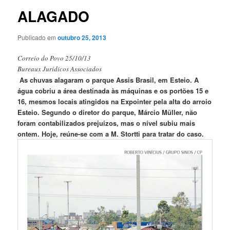
ALAGADO
Publicado em
outubro 25, 2013
Correio do Povo 25/10/13
Bureaux Jurídicos Associados
As chuvas alagaram o parque Assis Brasil, em Esteio. A
água cobriu a área destinada às máquinas e os portões 15 e
16, mesmos locais atingidos na Expointer pela alta do arroio
Esteio. Segundo o diretor do parque, Márcio Müller, não
foram contabilizados prejuízos, mas o nível subiu mais
ontem. Hoje, reúne-se com a M. Stortti para tratar do caso.