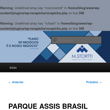
Warning
: Undefined array key "rcommentid" in
/home/blog/www/wp-
content/plugins/wp-recaptcha/recaptcha.php
on line
348
Warning
: Undefined array key "rchash" in
/home/blog/www/wp-
content/plugins/wp-recaptcha/recaptcha.php
on line
349
Pular
para
Pesqu
o
conteúdo
BLOG M.Stortti
principal
Menu
Início
principal
Navegação
←
Anterior
Próximo
→
de
posts
PARQUE ASSIS BRASIL