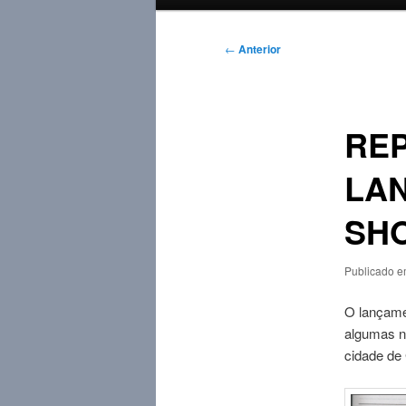
principal
Navegação
←
Anterior
de
posts
RE
LA
SHO
Publicado 
O lançamen
algumas n
cidade de 