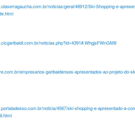
.olaserragaucha.com.br/noticias/geral/48912/Ski-Shopping-e-aprese
e.html
w.cicgaribaldi.com.br/noticias.php?id=4391#.WhgjsFWnGM8
uve.com.br/empresarios-garibaldenses-apresentados-ao-projeto-do-sk
w.portaladesso.com.br/noticia/4567/ski-shopping-e-apresentado-a-co
di.html