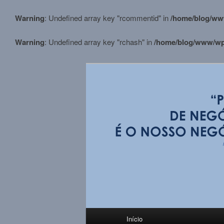
Warning
: Undefined array key "rcommentid" in
/home/blog/ww
Warning
: Undefined array key "rchash" in
/home/blog/www/wp-
Pular
para
o
conteúdo
BLOG M.Stortt
principal
Menu
Início