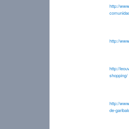
http://www
comunidad
http://ww
http://leo
shopping/
http://ww
de-garibal