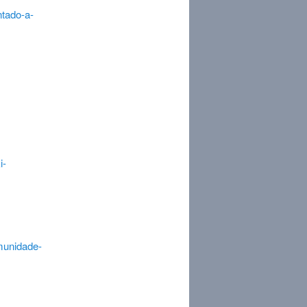
ntado-a-
i-
munidade-