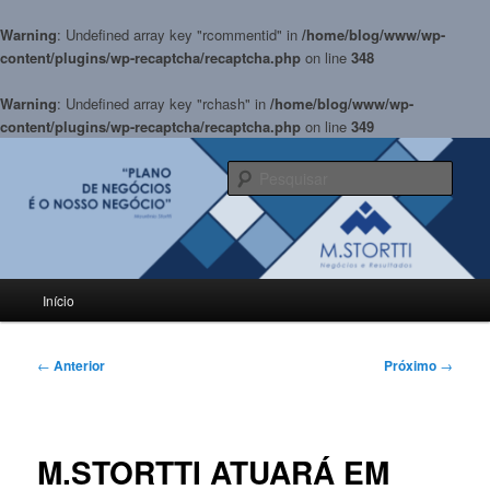
Warning
: Undefined array key "rcommentid" in
/home/blog/www/wp-
content/plugins/wp-recaptcha/recaptcha.php
on line
348
Warning
: Undefined array key "rchash" in
/home/blog/www/wp-
content/plugins/wp-recaptcha/recaptcha.php
on line
349
Pular
para
Pesqu
o
conteúdo
BLOG M.Stortti
principal
Menu
Início
principal
Navegação
←
Anterior
Próximo
→
de
posts
M.STORTTI ATUARÁ EM