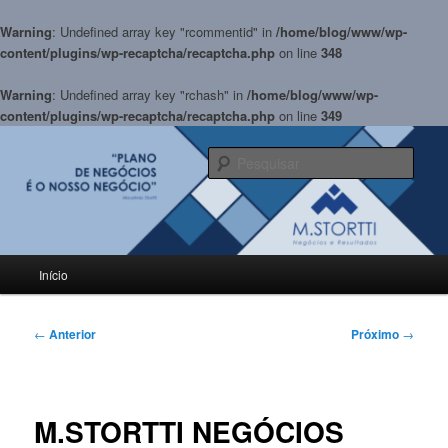
Warning
: Undefined array key "rcommentid" in
/home/blog/www/wp-
content/plugins/wp-recaptcha/recaptcha.php
on line
348
Warning
: Undefined array key "rchash" in
/home/blog/www/wp-
content/plugins/wp-recaptcha/recaptcha.php
on line
349
Pular
para
Pesqu
o
conteúdo
BLOG M.Stortti
principal
Menu
Início
principal
Navegação
←
Anterior
Próximo
→
de
posts
M.STORTTI NEGÓCIOS