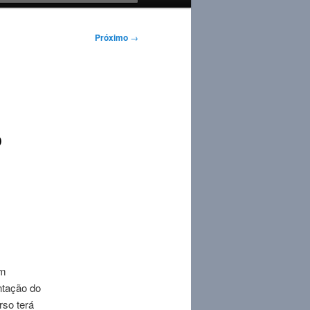
Próximo
→
P
m
ntação do
rso terá