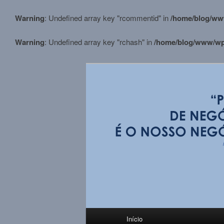
Warning
: Undefined array key "rcommentid" in
/home/blog/ww
Warning
: Undefined array key "rchash" in
/home/blog/www/wp-
Pular
para
o
conteúdo
BLOG M.Stortt
principal
Menu
Início