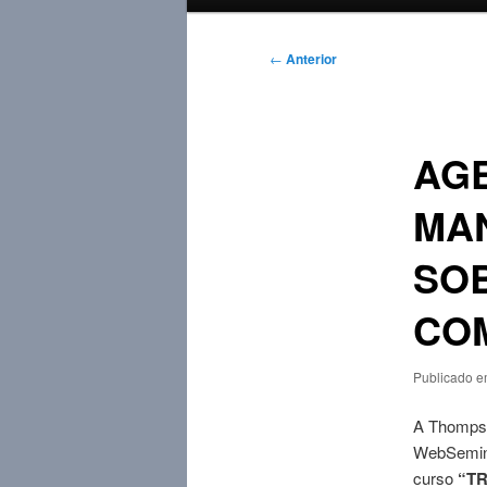
principal
Navegação
←
Anterior
de
posts
AGE
MA
SOB
CO
Publicado 
A Thompso
WebSemina
curso
“TR