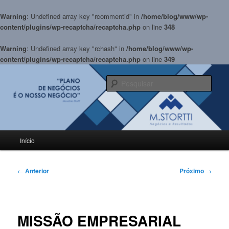
Warning
: Undefined array key "rcommentid" in
/home/blog/www/wp-
content/plugins/wp-recaptcha/recaptcha.php
on line
348
Warning
: Undefined array key "rchash" in
/home/blog/www/wp-
content/plugins/wp-recaptcha/recaptcha.php
on line
349
Pular
para
Pesqu
o
conteúdo
BLOG M.Stortti
principal
Menu
Início
principal
Navegação
←
Anterior
Próximo
→
de
posts
MISSÃO EMPRESARIAL