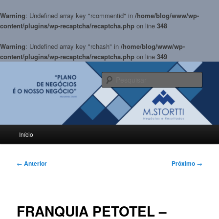
Warning
: Undefined array key "rcommentid" in
/home/blog/www/wp-
content/plugins/wp-recaptcha/recaptcha.php
on line
348
Warning
: Undefined array key "rchash" in
/home/blog/www/wp-
content/plugins/wp-recaptcha/recaptcha.php
on line
349
Pular
para
Pesqu
o
conteúdo
BLOG M.Stortti
principal
Menu
Início
principal
Navegação
←
Anterior
Próximo
→
de
posts
FRANQUIA PETOTEL –