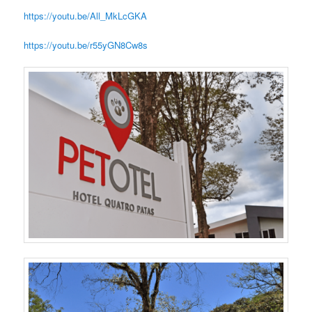
https://youtu.be/All_MkLcGKA
https://youtu.be/r55yGN8Cw8s