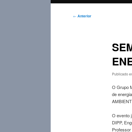
principal
Navegação
←
Anterior
de
posts
SEM
ENE
Publicado 
O Grupo M
de energi
AMBIENT
O evento 
DIPP, Eng
Professor 