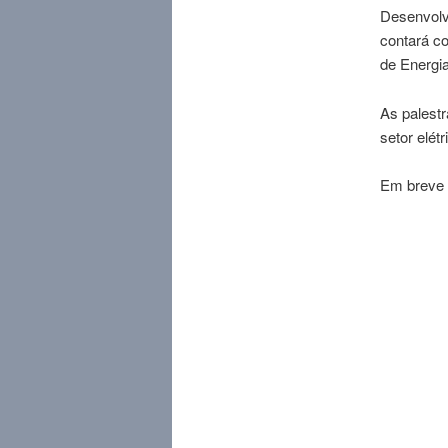
Desenvolv
contará c
de Energi
As palestr
setor elét
Em breve 