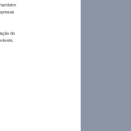
to também
mpresas
zação do
ováveis.