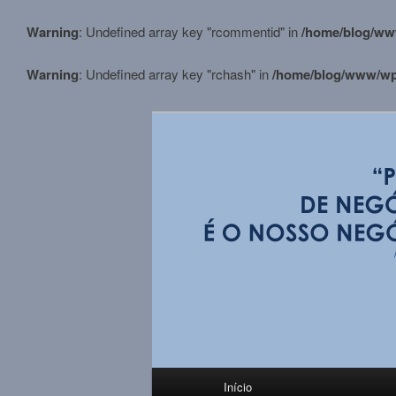
Warning
: Undefined array key "rcommentid" in
/home/blog/ww
Warning
: Undefined array key "rchash" in
/home/blog/www/wp-
Pular
para
o
conteúdo
BLOG M.Stortt
principal
Menu
Início