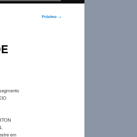
Próximo
→
DE
 segmento
EIO
AIRTON
N,
estre em