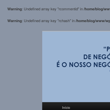
Warning
: Undefined array key "rcommentid" in
/home/blog/ww
Warning
: Undefined array key "rchash" in
/home/blog/www/wp-
Pular
para
o
conteúdo
BLOG M.Stortt
principal
Menu
Início