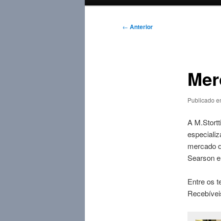
principal
Navegação
←
Anterior
de
posts
Mer
Publicado 
A M.Stort
especiali
mercado de
Searson e
Entre os t
Recebíveis