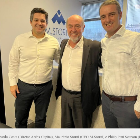
nardo Costa (Diretor Archx Capital), Maurênio Stortti (CEO M.Stortti) e Philip Paul Searson (