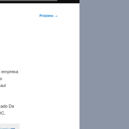
Próximo
→
al empresa
o
Paul
icado De
DC.