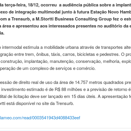
da terça-feira, 18/12, ocorreu a audiência pública sobre a implan
exo de integração multimodal junto à futura Estação Novo Ham
com a Trensurb, a M.Stortti Business Consulting Group fez o es
a área e apresentou aos interessados presentes no auditório da
ia.
 intermodal estimula a mobilidade urbana através de transportes alte
gração entre trem, ônibus, táxis, carros, bicicletas e pedestres. O pr
construção, implantação, manutenção, conservação, melhoria, expl
operação de um complexo de serviços e comércio.
ssão de direito real de uso da área de 14.757 metros quadrados pre
 investimento estimado é de R$ 88 milhões e a previsão de retorno é
ital de licitação deve ser lançado em 15 dias úteis. A apresentação f
rtti está disponível no site da Trensurb.
calameo.com/read/
0003541943d4088433eef