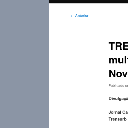
principal
Navegação
←
Anterior
de
posts
TRE
mul
Nov
Publicado 
Divulgaçã
Jornal Ca
Trensurb 