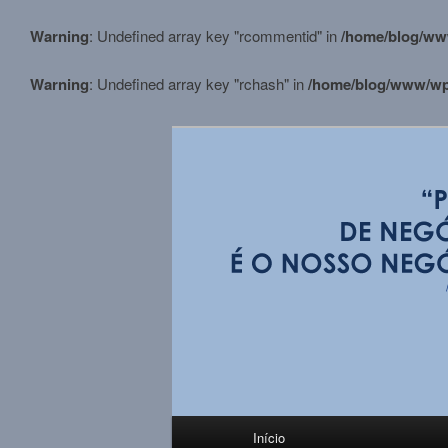
Warning
: Undefined array key "rcommentid" in
/home/blog/ww
Warning
: Undefined array key "rchash" in
/home/blog/www/wp-
Pular
para
o
conteúdo
BLOG M.Stortt
principal
Menu
Início