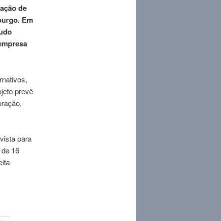
tação de
burgo. Em
tudo
 empresa
rnativos,
ojeto prevê
oração,
vista para
 de 16
eita