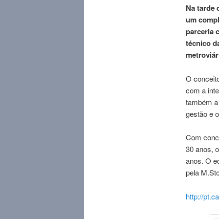
Na tarde 
um compl
parceria 
técnico d
metroviár
O conceito
com a inte
também a 
gestão e 
Com conce
30 anos, o
anos. O ed
pela M.Sto
http://pt.