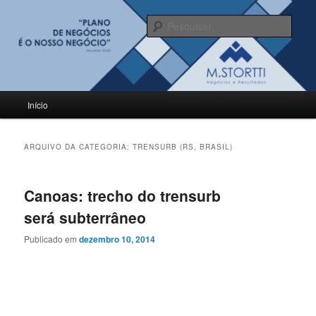
Pular
Pular
para
para
Pesqu
o
o
conteúdo
conteúdo
BLOG M.Stortti
principal
secundário
Menu
Início
principal
ARQUIVO DA CATEGORIA:
TRENSURB (RS, BRASIL)
Canoas: trecho do trensurb
será subterrâneo
Publicado em
dezembro 10, 2014