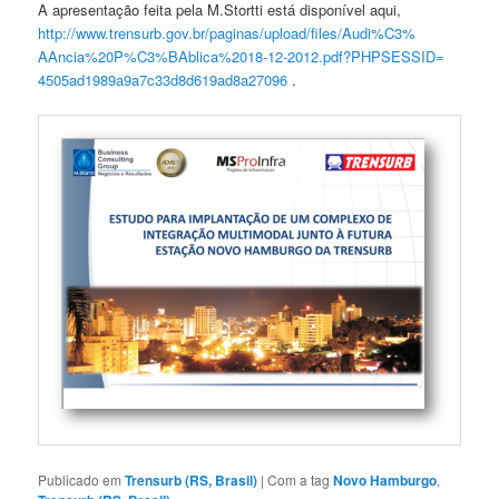
A apresentação feita pela M.Stortti está disponível aqui,
http://www.trensurb.gov.br/
paginas/upload/files/Audi%C3%
AAncia%20P%C3%BAblica%2018-12-
2012.pdf?PHPSESSID=
4505ad1989a9a7c33d8d619ad8a270
96
.
Publicado em
Trensurb (RS, Brasil)
|
Com a tag
Novo Hamburgo
,