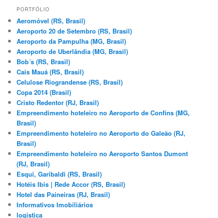
q
PORTFÓLIO
u
Aeromóvel (RS, Brasil)
i
Aeroporto 20 de Setembro (RS, Brasil)
s
Aeroporto da Pampulha (MG, Brasil)
a
Aeroporto de Uberlândia (MG, Brasil)
r
Bob´s (RS, Brasil)
Cais Mauá (RS, Brasil)
Celulose Riograndense (RS, Brasil)
Copa 2014 (Brasil)
Cristo Redentor (RJ, Brasil)
Empreendimento hoteleiro no Aeroporto de Confins (MG,
Brasil)
Empreendimento hoteleiro no Aeroporto do Galeão (RJ,
Brasil)
Empreendimento hoteleiro no Aeroporto Santos Dumont
(RJ, Brasil)
Esqui, Garibaldi (RS, Brasil)
Hotéis Ibis | Rede Accor (RS, Brasil)
Hotel das Paineiras (RJ, Brasil)
Informativos Imobiliários
logística