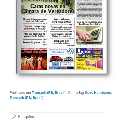
Publicado em
Trensurb (RS, Brasil)
|
Com a tag
Novo Hamburgo
,
Trensurb (RS, Brasil)
P
e
s