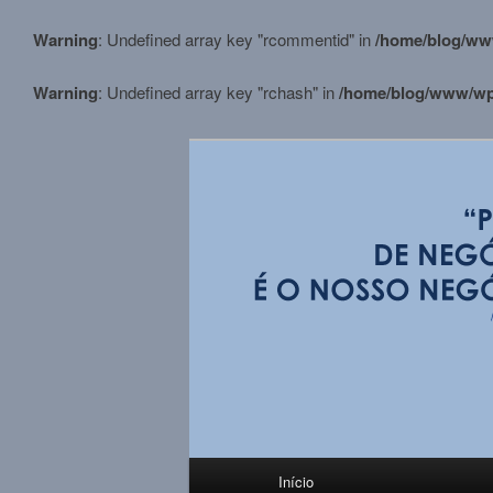
Warning
: Undefined array key "rcommentid" in
/home/blog/ww
Warning
: Undefined array key "rchash" in
/home/blog/www/wp-
Pular
para
o
conteúdo
BLOG M.Stortt
principal
Menu
Início