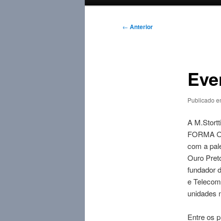
principal
Navegação
←
Anterior
de
posts
Eve
Publicado 
A M.Stortt
FORMA O
com a pale
Ouro Pret
fundador 
e Telecom
unidades n
Entre os 