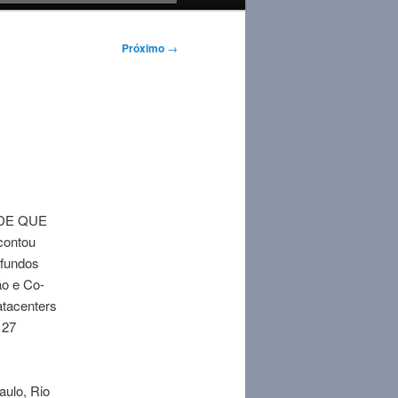
Próximo
→
 “DE QUE
ontou
 fundos
ão e Co-
atacenters
 27
aulo, Rio