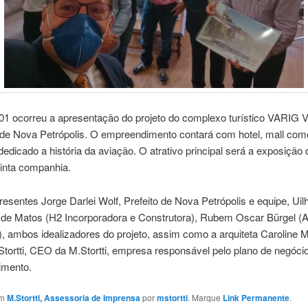
/01 ocorreu a apresentação do projeto do complexo turístico VARIG 
 de Nova Petrópolis. O empreendimento contará com hotel, mall come
edicado a história da aviação. O atrativo principal será a exposição
tinta companhia.
resentes Jorge Darlei Wolf, Prefeito de Nova Petrópolis e equipe, Ui
d de Matos (H2 Incorporadora e Construtora), Rubem Oscar Bürgel (
), ambos idealizadores do projeto, assim como a arquiteta Caroline
tortti, CEO da M.Stortti, empresa responsável pelo plano de negóci
imento.
em
M.Stortti, Assessoria de Imprensa
por
mstortti
. Marque
Link Permanente
.