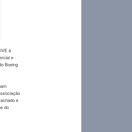
VIVE à
rcial e
 do Boeing
lham
Associação
 Machado e
os do