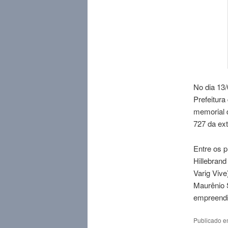
No dia 13
Prefeitura
memorial d
727 da ex
Entre os p
Hillebran
Varig Vive
Maurênio S
empreend
Publicado 