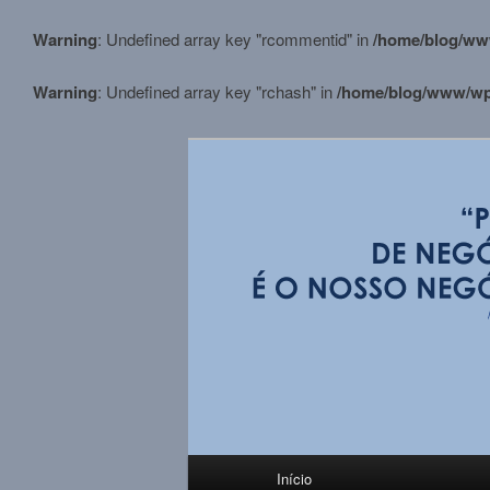
Warning
: Undefined array key "rcommentid" in
/home/blog/ww
Warning
: Undefined array key "rchash" in
/home/blog/www/wp-
Pular
para
o
conteúdo
BLOG M.Stortt
principal
Menu
Início