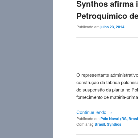
Synthos afirma 
Petroquímico de
Publicado em
julho 23, 2014
O representante administrativo
construção da fábrica polonesa
de suspensão da planta no Pol
fornecimento de matéria-prima.
Continue lendo
→
Publicado em
Pólo Naval (RS, Brasi
Com a tag
Brasil
,
Synthos