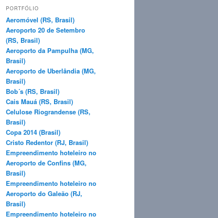
q
PORTFÓLIO
u
Aeromóvel (RS, Brasil)
i
Aeroporto 20 de Setembro
s
(RS, Brasil)
a
Aeroporto da Pampulha (MG,
r
Brasil)
Aeroporto de Uberlândia (MG,
Brasil)
Bob´s (RS, Brasil)
Cais Mauá (RS, Brasil)
Celulose Riograndense (RS,
Brasil)
Copa 2014 (Brasil)
Cristo Redentor (RJ, Brasil)
Empreendimento hoteleiro no
Aeroporto de Confins (MG,
Brasil)
Empreendimento hoteleiro no
Aeroporto do Galeão (RJ,
Brasil)
Empreendimento hoteleiro no