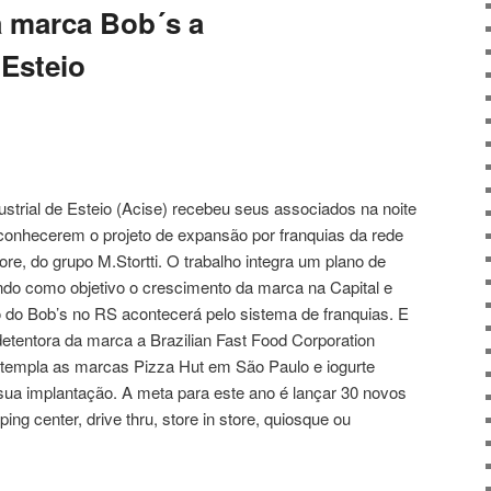
a marca Bob´s a
 Esteio
strial de Esteio (Acise) recebeu seus associados na noite
 conhecerem o projeto de expansão por franquias da rede
re, do grupo M.Stortti. O trabalho integra um plano de
endo como objetivo o crescimento da marca na Capital e
o do Bob’s no RS acontecerá pelo sistema de franquias. E
a detentora da marca a Brazilian Fast Food Corporation
empla as marcas Pizza Hut em São Paulo e iogurte
sua implantação. A meta para este ano é lançar 30 novos
ping center, drive thru, store in store, quiosque ou