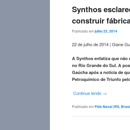
Synthos esclare
construir fábric
Publicado em
julho 23, 2014
22 de julho de 2014 | Giane G
A Synthos enfatiza que não d
no Rio Grande do Sul. A pos
Gaúcha após a notícia de qu
Petroquímico de Triunfo pel
Continue lendo
→
Publicado em
Pólo Naval (RS, Brasi