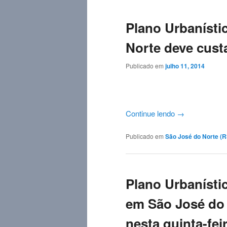
Plano Urbanísti
Norte deve custa
Publicado em
julho 11, 2014
Continue lendo
→
Publicado em
São José do Norte (RS
Plano Urbanísti
em São José do 
nesta quinta-feir