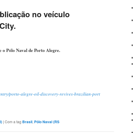
blicação no veículo
City.
 o Pólo Naval de Porto Alegre.
/entry/porto-alegre-oil-discovery-revives-brazilian-port
l)
|
Com a tag
Brasil
,
Pólo Naval (RS