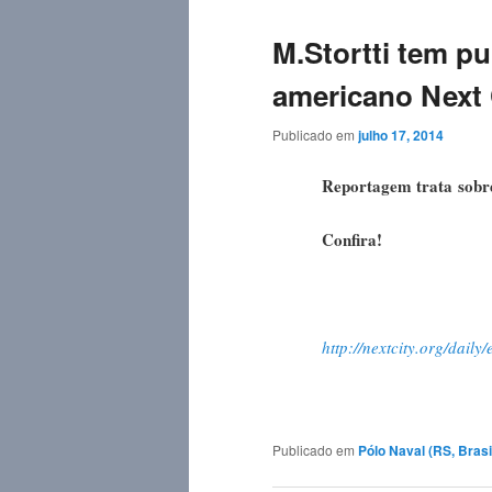
M.Stortti tem pu
americano Next 
Publicado em
julho 17, 2014
Reportagem trata sobre
Confira!
http://nextcity.org/daily
Publicado em
Pólo Naval (RS, Brasi