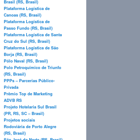
Brasil (RS, Brasil)
Plataforma Logística de
Canoas (RS, Brasil)
Plataforma Logística de
Passo Fundo (RS, Brasil)
Plataforma Logística de Santa
Cruz do Sul (RS, Brasil)
Plataforma Logística de São
Borja (RS, Brasil)
Pólo Naval (RS, Brasil)
Polo Petroquímico de Triunfo
(RS, Brasil)
PPPs – Parcerias Público-
Privada
Prêmio Top de Marketing
ADVB RS
Projeto Hotelaria Sul Brasil
(PR, RS, SC – Brasil)
Projetos sociais
Rodoviária de Porto Alegre
(RS, Brasil)
São José do Norte (RS, Brasil)