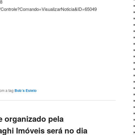
48
.br/Controle?Comando=VisualizarNoticia&ID=65049
om a tag
Bob´s Esteio
 organizado pela
aghi Imóveis será no dia