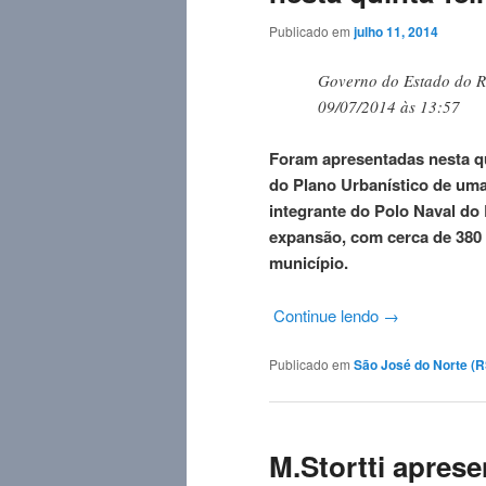
Publicado em
julho 11, 2014
Governo do Estado do R
09/07/2014 às 13:57
Foram apresentadas nesta qui
do Plano Urbanístico de uma
integrante do Polo Naval do
expansão, com cerca de 380 
município.
Continue lendo
→
Publicado em
São José do Norte (RS
M.Stortti apres