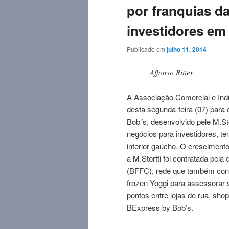
por franquias d
investidores em
Publicado em
julho 11, 2014
Affonso Ritter
A Associação Comercial e Indu
desta segunda-feira (07) para
Bob´s, desenvolvido pele M.Sto
negócios para investidores, t
interior gaúcho. O cresciment
a M.Stortti foi contratada pel
(BFFC), rede que também cont
frozen Yoggi para assessorar 
pontos entre lojas de rua, shop
BExpress by Bob’s.