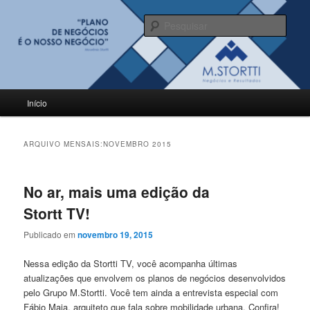
Pular
Pular
para
para
Pesqu
o
o
conteúdo
conteúdo
BLOG M.Stortti
principal
secundário
Menu
Início
principal
ARQUIVO MENSAIS:
NOVEMBRO 2015
No ar, mais uma edição da
Stortt TV!
Publicado em
novembro 19, 2015
Nessa edição da Stortti TV, você acompanha últimas
atualizações que envolvem os planos de negócios desenvolvidos
pelo Grupo M.Stortti. Você tem ainda a entrevista especial com
Fábio Maia, arquiteto que fala sobre mobilidade urbana. Confira!