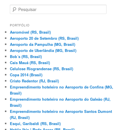
P
e
s
q
PORTFÓLIO
u
Aeromóvel (RS, Brasil)
i
Aeroporto 20 de Setembro (RS, Brasil)
s
Aeroporto da Pampulha (MG, Brasil)
a
Aeroporto de Uberlândia (MG, Brasil)
r
Bob´s (RS, Brasil)
Cais Mauá (RS, Brasil)
Celulose Riograndense (RS, Brasil)
Copa 2014 (Brasil)
Cristo Redentor (RJ, Brasil)
Empreendimento hoteleiro no Aeroporto de Confins (MG,
Brasil)
Empreendimento hoteleiro no Aeroporto do Galeão (RJ,
Brasil)
Empreendimento hoteleiro no Aeroporto Santos Dumont
(RJ, Brasil)
Esqui, Garibaldi (RS, Brasil)
Hotéis Ibis | Rede Accor (RS, Brasil)