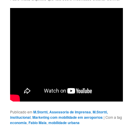
Publicado em
M.Stortti, Assessoria de Imprensa
,
M.Stortti,
institucional
,
Marketing com mobilidade em aeroportos
|
Com a tag
economia
,
Fabio Maia
,
mobilidade urbana