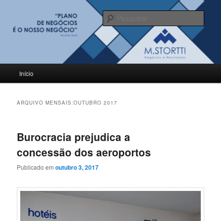
Pular
Pular
para
para
Pesqu
o
o
conteúdo
conteúdo
BLOG M.Stortti
principal
secundário
Menu
Início
principal
ARQUIVO MENSAIS:
OUTUBRO 2017
Burocracia prejudica a
concessão dos aeroportos
Publicado em
outubro 3, 2017