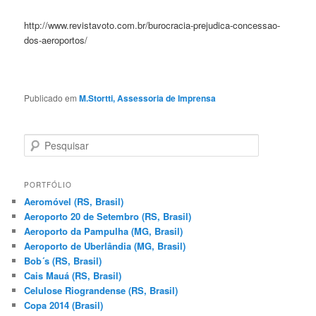
http://www.revistavoto.com.br/burocracia-prejudica-concessao-
dos-aeroportos/
Publicado em
M.Stortti, Assessoria de Imprensa
P
e
s
q
PORTFÓLIO
u
Aeromóvel (RS, Brasil)
i
Aeroporto 20 de Setembro (RS, Brasil)
s
Aeroporto da Pampulha (MG, Brasil)
a
Aeroporto de Uberlândia (MG, Brasil)
r
Bob´s (RS, Brasil)
Cais Mauá (RS, Brasil)
Celulose Riograndense (RS, Brasil)
Copa 2014 (Brasil)