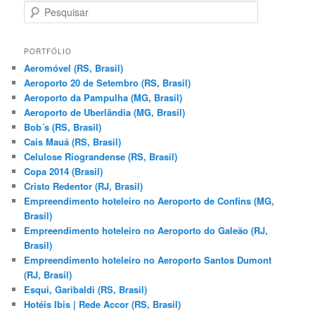
P
e
s
q
PORTFÓLIO
u
Aeromóvel (RS, Brasil)
i
Aeroporto 20 de Setembro (RS, Brasil)
s
Aeroporto da Pampulha (MG, Brasil)
a
Aeroporto de Uberlândia (MG, Brasil)
r
Bob´s (RS, Brasil)
Cais Mauá (RS, Brasil)
Celulose Riograndense (RS, Brasil)
Copa 2014 (Brasil)
Cristo Redentor (RJ, Brasil)
Empreendimento hoteleiro no Aeroporto de Confins (MG,
Brasil)
Empreendimento hoteleiro no Aeroporto do Galeão (RJ,
Brasil)
Empreendimento hoteleiro no Aeroporto Santos Dumont
(RJ, Brasil)
Esqui, Garibaldi (RS, Brasil)
Hotéis Ibis | Rede Accor (RS, Brasil)