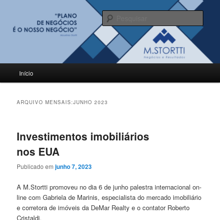
Pular
Pular
para
para
Pesqu
o
o
conteúdo
conteúdo
BLOG M.Stortti
principal
secundário
Menu
Início
principal
ARQUIVO MENSAIS:
JUNHO 2023
Investimentos imobiliários
nos EUA
Publicado em
junho 7, 2023
A M.Stortti promoveu no dia 6 de junho palestra internacional on-
line com Gabriela de Marinis, especialista do mercado imobiliário
e corretora de imóveis da DeMar Realty e o contator Roberto
Cristaldi.