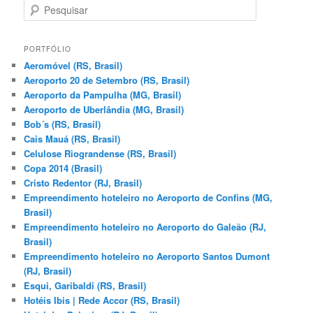
P
e
s
q
PORTFÓLIO
u
Aeromóvel (RS, Brasil)
i
Aeroporto 20 de Setembro (RS, Brasil)
s
Aeroporto da Pampulha (MG, Brasil)
a
Aeroporto de Uberlândia (MG, Brasil)
r
Bob´s (RS, Brasil)
Cais Mauá (RS, Brasil)
Celulose Riograndense (RS, Brasil)
Copa 2014 (Brasil)
Cristo Redentor (RJ, Brasil)
Empreendimento hoteleiro no Aeroporto de Confins (MG,
Brasil)
Empreendimento hoteleiro no Aeroporto do Galeão (RJ,
Brasil)
Empreendimento hoteleiro no Aeroporto Santos Dumont
(RJ, Brasil)
Esqui, Garibaldi (RS, Brasil)
Hotéis Ibis | Rede Accor (RS, Brasil)