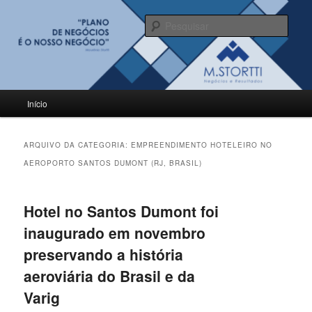
Pular
Pular
para
para
Pesqu
o
o
conteúdo
conteúdo
BLOG M.Stortti
principal
secundário
Menu
Início
principal
ARQUIVO DA CATEGORIA:
EMPREENDIMENTO HOTELEIRO NO
AEROPORTO SANTOS DUMONT (RJ, BRASIL)
Hotel no Santos Dumont foi
inaugurado em novembro
preservando a história
aeroviária do Brasil e da
Varig