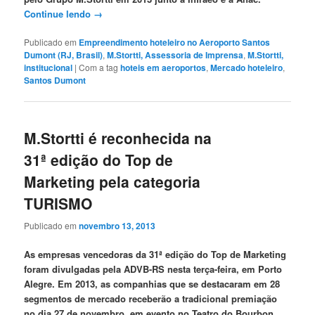
Continue lendo
→
Publicado em
Empreendimento hoteleiro no Aeroporto Santos
Dumont (RJ, Brasil)
,
M.Stortti, Assessoria de Imprensa
,
M.Stortti,
institucional
|
Com a tag
hoteis em aeroportos
,
Mercado hoteleiro
,
Santos Dumont
M.Stortti é reconhecida na
31ª edição do Top de
Marketing pela categoria
TURISMO
Publicado em
novembro 13, 2013
As empresas vencedoras da 31ª edição do Top de Marketing
foram divulgadas pela ADVB-RS nesta terça-feira, em Porto
Alegre. Em 2013, as companhias que se destacaram em 28
segmentos de mercado receberão a tradicional premiação
no dia 27 de novembro, em evento no Teatro do Bourbon