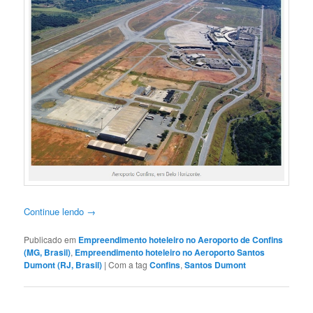
Continue lendo
→
Publicado em
Empreendimento hoteleiro no Aeroporto de Confins
(MG, Brasil)
,
Empreendimento hoteleiro no Aeroporto Santos
Dumont (RJ, Brasil)
|
Com a tag
Confins
,
Santos Dumont