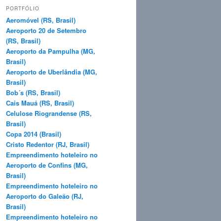
q
PORTFÓLIO
u
Aeromóvel (RS, Brasil)
i
Aeroporto 20 de Setembro
s
(RS, Brasil)
a
Aeroporto da Pampulha (MG,
r
Brasil)
Aeroporto de Uberlândia (MG,
Brasil)
Bob´s (RS, Brasil)
Cais Mauá (RS, Brasil)
Celulose Riograndense (RS,
Brasil)
Copa 2014 (Brasil)
Cristo Redentor (RJ, Brasil)
Empreendimento hoteleiro no
Aeroporto de Confins (MG,
Brasil)
Empreendimento hoteleiro no
Aeroporto do Galeão (RJ,
Brasil)
Empreendimento hoteleiro no