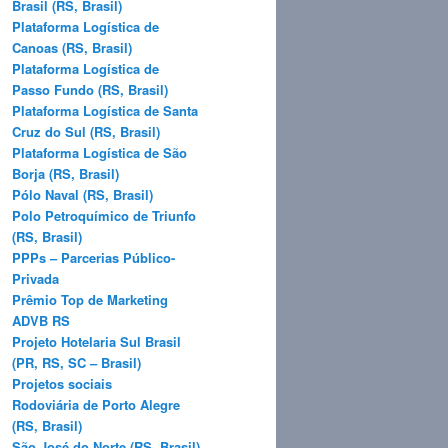
Brasil (RS, Brasil)
Plataforma Logística de
Canoas (RS, Brasil)
Plataforma Logística de
Passo Fundo (RS, Brasil)
Plataforma Logística de Santa
Cruz do Sul (RS, Brasil)
Plataforma Logística de São
Borja (RS, Brasil)
Pólo Naval (RS, Brasil)
Polo Petroquímico de Triunfo
(RS, Brasil)
PPPs – Parcerias Público-
Privada
Prêmio Top de Marketing
ADVB RS
Projeto Hotelaria Sul Brasil
(PR, RS, SC – Brasil)
Projetos sociais
Rodoviária de Porto Alegre
(RS, Brasil)
São José do Norte (RS, Brasil)