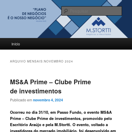
Pular
Pular
para
para
Pesqu
o
o
conteúdo
conteúdo
BLOG M.Stortti
principal
secundário
Menu
Início
principal
ARQUIVO MENSAIS:
NOVEMBRO 2024
MS&A Prime – Clube Prime
de investimentos
Publicado em
novembro 4, 2024
Ocorreu no dia 31/10, em Passo Fundo, o evento MS&A
Prime – Clube Prime de investimentos, promovido pelo
Escritório Araújo e pela M.Stortti. O evento, voltado a
investidores do mercado imobiliário, foi desenvolvido em