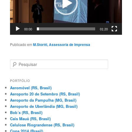
00:00
01:20
Publicado em
M.Stortti, Assessoria de Imprensa
P
e
s
q
PORTFÓLIO
u
Aeromóvel (RS, Brasil)
i
Aeroporto 20 de Setembro (RS, Brasil)
s
Aeroporto da Pampulha (MG, Brasil)
a
Aeroporto de Uberlândia (MG, Brasil)
r
Bob´s (RS, Brasil)
Cais Mauá (RS, Brasil)
Celulose Riograndense (RS, Brasil)
Copa 2014 (Brasil)