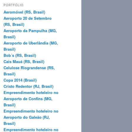
q
PORTFÓLIO
u
Aeromóvel (RS, Brasil)
i
Aeroporto 20 de Setembro
s
(RS, Brasil)
a
Aeroporto da Pampulha (MG,
r
Brasil)
Aeroporto de Uberlândia (MG,
Brasil)
Bob´s (RS, Brasil)
Cais Mauá (RS, Brasil)
Celulose Riograndense (RS,
Brasil)
Copa 2014 (Brasil)
Cristo Redentor (RJ, Brasil)
Empreendimento hoteleiro no
Aeroporto de Confins (MG,
Brasil)
Empreendimento hoteleiro no
Aeroporto do Galeão (RJ,
Brasil)
Empreendimento hoteleiro no