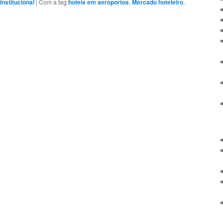
 institucional
|
Com a tag
hoteis em aeroportos
,
Mercado hoteleiro
,