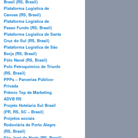
Brasil (RS, Brasil)
Plataforma Logística de
Canoas (RS, Brasil)
Plataforma Logística de
Passo Fundo (RS, Brasil)
Plataforma Logística de Santa
Cruz do Sul (RS, Brasil)
Plataforma Logística de São
Borja (RS, Brasil)
Pólo Naval (RS, Brasil)
Polo Petroquímico de Triunfo
(RS, Brasil)
PPPs – Parcerias Público-
Privada
Prêmio Top de Marketing
ADVB RS
Projeto Hotelaria Sul Brasil
(PR, RS, SC – Brasil)
Projetos sociais
Rodoviária de Porto Alegre
(RS, Brasil)
São José do Norte (RS, Brasil)