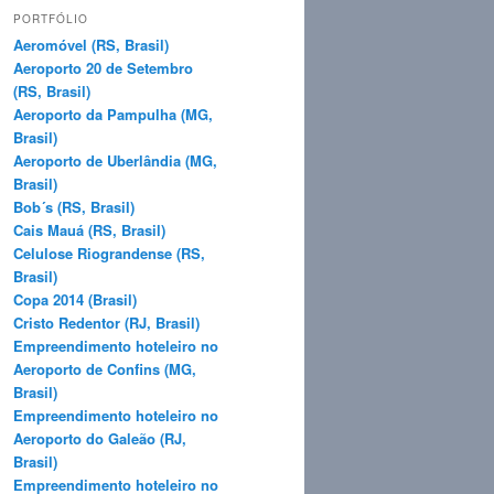
q
PORTFÓLIO
u
Aeromóvel (RS, Brasil)
i
Aeroporto 20 de Setembro
s
(RS, Brasil)
a
Aeroporto da Pampulha (MG,
r
Brasil)
Aeroporto de Uberlândia (MG,
Brasil)
Bob´s (RS, Brasil)
Cais Mauá (RS, Brasil)
Celulose Riograndense (RS,
Brasil)
Copa 2014 (Brasil)
Cristo Redentor (RJ, Brasil)
Empreendimento hoteleiro no
Aeroporto de Confins (MG,
Brasil)
Empreendimento hoteleiro no
Aeroporto do Galeão (RJ,
Brasil)
Empreendimento hoteleiro no