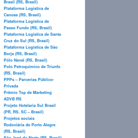
Brasil (RS, Brasil)
Plataforma Logística de
Canoas (RS, Brasil)
Plataforma Logística de
Passo Fundo (RS, Brasil)
Plataforma Logística de Santa
Cruz do Sul (RS, Brasil)
Plataforma Logística de São
Borja (RS, Brasil)
Pólo Naval (RS, Brasil)
Polo Petroquímico de Triunfo
(RS, Brasil)
PPPs – Parcerias Público-
Privada
Prêmio Top de Marketing
ADVB RS
Projeto Hotelaria Sul Brasil
(PR, RS, SC – Brasil)
Projetos sociais
Rodoviária de Porto Alegre
(RS, Brasil)
São José do Norte (RS, Brasil)