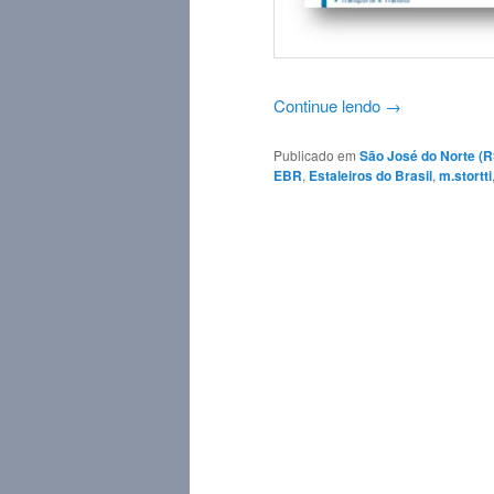
Continue lendo
→
Publicado em
São José do Norte (RS
EBR
,
Estaleiros do Brasil
,
m.stortti