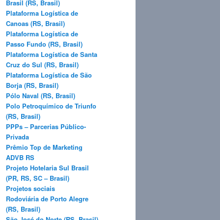
Brasil (RS, Brasil)
Plataforma Logística de
Canoas (RS, Brasil)
Plataforma Logística de
Passo Fundo (RS, Brasil)
Plataforma Logística de Santa
Cruz do Sul (RS, Brasil)
Plataforma Logística de São
Borja (RS, Brasil)
Pólo Naval (RS, Brasil)
Polo Petroquímico de Triunfo
(RS, Brasil)
PPPs – Parcerias Público-
Privada
Prêmio Top de Marketing
ADVB RS
Projeto Hotelaria Sul Brasil
(PR, RS, SC – Brasil)
Projetos sociais
Rodoviária de Porto Alegre
(RS, Brasil)
São José do Norte (RS, Brasil)