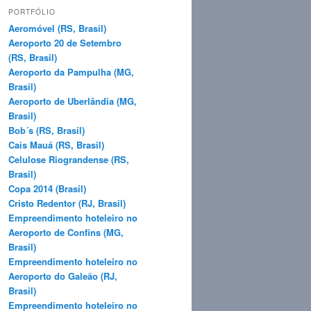
q
PORTFÓLIO
u
Aeromóvel (RS, Brasil)
i
Aeroporto 20 de Setembro
s
(RS, Brasil)
a
Aeroporto da Pampulha (MG,
r
Brasil)
Aeroporto de Uberlândia (MG,
Brasil)
Bob´s (RS, Brasil)
Cais Mauá (RS, Brasil)
Celulose Riograndense (RS,
Brasil)
Copa 2014 (Brasil)
Cristo Redentor (RJ, Brasil)
Empreendimento hoteleiro no
Aeroporto de Confins (MG,
Brasil)
Empreendimento hoteleiro no
Aeroporto do Galeão (RJ,
Brasil)
Empreendimento hoteleiro no