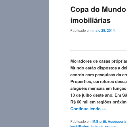
Copa do Mundo 
imobiliárias
Publicado em
maio 28, 2014
Moradores de casas próprias
Mundo estão dispostos a dei
acordo com pesquisas da em
Properties, corretores dess
aluguéis mensais em função d
13 de julho deste ano. Em Sã
R$ 60 mil em regiões próxim
Continue lendo
→
Publicado em
M.Stortti, Assessori
imobiliários
,
imóveis
,
preços