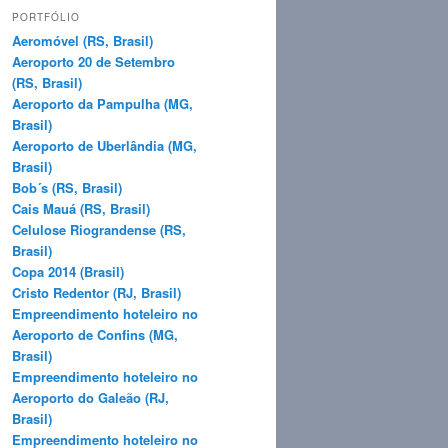
q
PORTFÓLIO
u
Aeromóvel (RS, Brasil)
i
Aeroporto 20 de Setembro
s
(RS, Brasil)
a
Aeroporto da Pampulha (MG,
r
Brasil)
Aeroporto de Uberlândia (MG,
Brasil)
Bob´s (RS, Brasil)
Cais Mauá (RS, Brasil)
Celulose Riograndense (RS,
Brasil)
Copa 2014 (Brasil)
Cristo Redentor (RJ, Brasil)
Empreendimento hoteleiro no
Aeroporto de Confins (MG,
Brasil)
Empreendimento hoteleiro no
Aeroporto do Galeão (RJ,
Brasil)
Empreendimento hoteleiro no