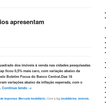
rios apresentam
quadrado dos imóveis à venda nas cidades pesquisadas
p ficou 0,5% mais caro, com variação abaixo da
pelo Boletim Focus do Banco Central.Das 16
veram variações abaixo da inflação esperada, com o
a.
Continue lendo
→
a de Imprensa
,
Mercado Imobiliário
|
Com a tag
imobiliários
,
imóveis
,