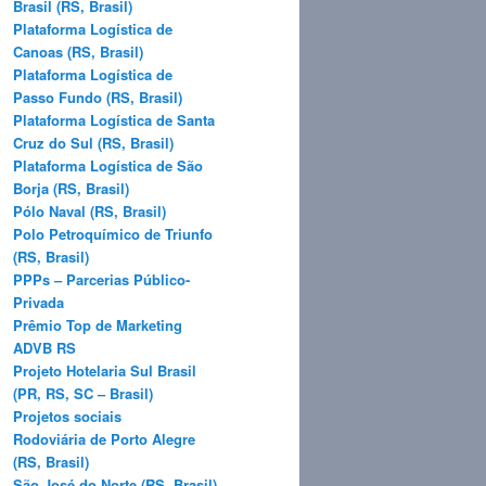
Brasil (RS, Brasil)
Plataforma Logística de
Canoas (RS, Brasil)
Plataforma Logística de
Passo Fundo (RS, Brasil)
Plataforma Logística de Santa
Cruz do Sul (RS, Brasil)
Plataforma Logística de São
Borja (RS, Brasil)
Pólo Naval (RS, Brasil)
Polo Petroquímico de Triunfo
(RS, Brasil)
PPPs – Parcerias Público-
Privada
Prêmio Top de Marketing
ADVB RS
Projeto Hotelaria Sul Brasil
(PR, RS, SC – Brasil)
Projetos sociais
Rodoviária de Porto Alegre
(RS, Brasil)
São José do Norte (RS, Brasil)