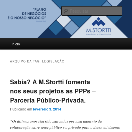
Pular
Pular
para
para
Pesqu
o
o
conteúdo
conteúdo
BLOG M.Stortti
principal
secundário
Menu
Início
principal
ARQUIVO DA TAG:
LEGISLAÇÃO
Sabia? A M.Stortti fomenta
nos seus projetos as PPPs –
Parceria Público-Privada.
Publicado em
fevereiro 3, 2014
“Os últimos anos têm sido marcados por uma aumento da
colaboração entre setor público e o privado para o desenvolvimento