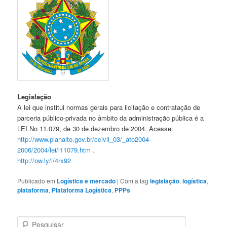
Legislação
A lei que institui normas gerais para licitação e contratação de
parceria público-privada no âmbito da administração pública é a
LEI No 11.079, de 30 de dezembro de 2004. Acesse:
http://www.planalto.gov.br/ccivil_03/_ato2004-
2006/2004/lei/l11079.htm .
http://ow.ly/i/4rx92
Publicado em
Logística e mercado
|
Com a tag
legislação
,
logística
,
plataforma
,
Plataforma Logística
,
PPPs
P