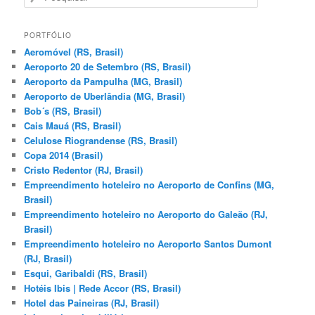
e
s
q
PORTFÓLIO
u
Aeromóvel (RS, Brasil)
i
Aeroporto 20 de Setembro (RS, Brasil)
s
Aeroporto da Pampulha (MG, Brasil)
a
Aeroporto de Uberlândia (MG, Brasil)
r
Bob´s (RS, Brasil)
Cais Mauá (RS, Brasil)
Celulose Riograndense (RS, Brasil)
Copa 2014 (Brasil)
Cristo Redentor (RJ, Brasil)
Empreendimento hoteleiro no Aeroporto de Confins (MG,
Brasil)
Empreendimento hoteleiro no Aeroporto do Galeão (RJ,
Brasil)
Empreendimento hoteleiro no Aeroporto Santos Dumont
(RJ, Brasil)
Esqui, Garibaldi (RS, Brasil)
Hotéis Ibis | Rede Accor (RS, Brasil)
Hotel das Paineiras (RJ, Brasil)