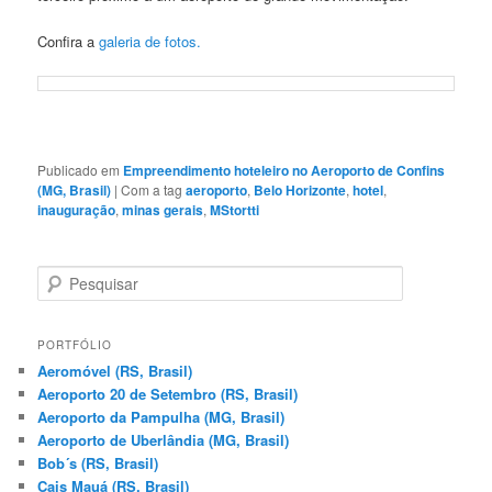
Confira a
galeria de fotos.
Publicado em
Empreendimento hoteleiro no Aeroporto de Confins
(MG, Brasil)
|
Com a tag
aeroporto
,
Belo Horizonte
,
hotel
,
inauguração
,
minas gerais
,
MStortti
P
e
s
q
PORTFÓLIO
u
Aeromóvel (RS, Brasil)
i
Aeroporto 20 de Setembro (RS, Brasil)
s
Aeroporto da Pampulha (MG, Brasil)
a
Aeroporto de Uberlândia (MG, Brasil)
r
Bob´s (RS, Brasil)
Cais Mauá (RS, Brasil)