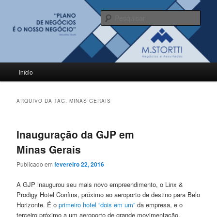
Pular
Pular
para
para
Pesqu
o
o
conteúdo
conteúdo
BLOG M.Stortti
principal
secundário
Menu
Início
principal
ARQUIVO DA TAG:
MINAS GERAIS
Inauguração da GJP em
Minas Gerais
Publicado em
fevereiro 22, 2016
A GJP inaugurou seu mais novo empreendimento, o Linx &
Prodigy Hotel Confins, próximo ao aeroporto de destino para Belo
Horizonte. É o
primeiro hotel “dois em um”
da empresa, e o
terceiro próximo a um aeroporto de grande movimentação.