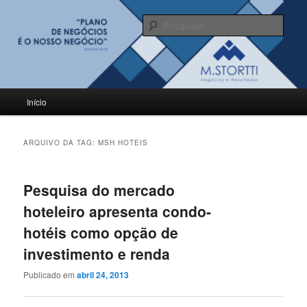
Pular
Pular
para
para
Pesqu
o
o
conteúdo
conteúdo
BLOG M.Stortti
principal
secundário
Menu
Início
principal
ARQUIVO DA TAG:
MSH HOTEIS
Pesquisa do mercado
hoteleiro apresenta condo-
hotéis como opção de
investimento e renda
Publicado em
abril 24, 2013