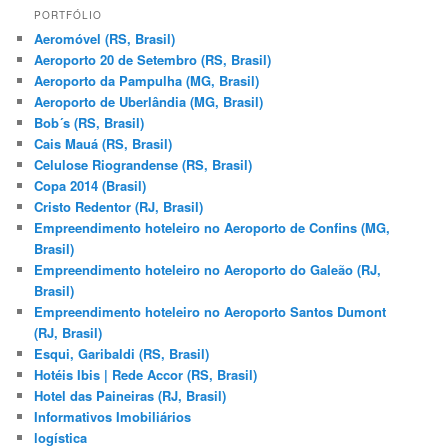
q
PORTFÓLIO
u
Aeromóvel (RS, Brasil)
i
Aeroporto 20 de Setembro (RS, Brasil)
s
Aeroporto da Pampulha (MG, Brasil)
a
Aeroporto de Uberlândia (MG, Brasil)
r
Bob´s (RS, Brasil)
Cais Mauá (RS, Brasil)
Celulose Riograndense (RS, Brasil)
Copa 2014 (Brasil)
Cristo Redentor (RJ, Brasil)
Empreendimento hoteleiro no Aeroporto de Confins (MG,
Brasil)
Empreendimento hoteleiro no Aeroporto do Galeão (RJ,
Brasil)
Empreendimento hoteleiro no Aeroporto Santos Dumont
(RJ, Brasil)
Esqui, Garibaldi (RS, Brasil)
Hotéis Ibis | Rede Accor (RS, Brasil)
Hotel das Paineiras (RJ, Brasil)
Informativos Imobiliários
logística