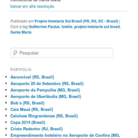
baixar em alta resolução
Publicado em
Projeto Hotelaria Sul Brasil (PR, RS, SC - Brasil)
|
Com a tag
Guilherme Paulus
,
hotéis
,
projeto hotelaria sul brasil
,
Santa Maria
P
e
s
q
PORTFÓLIO
u
Aeromóvel (RS, Brasil)
i
Aeroporto 20 de Setembro (RS, Brasil)
s
Aeroporto da Pampulha (MG, Brasil)
a
Aeroporto de Uberlândia (MG, Brasil)
r
Bob´s (RS, Brasil)
Cais Mauá (RS, Brasil)
Celulose Riograndense (RS, Brasil)
Copa 2014 (Brasil)
Cristo Redentor (RJ, Brasil)
Empreendimento hoteleiro no Aeroporto de Confins (MG,