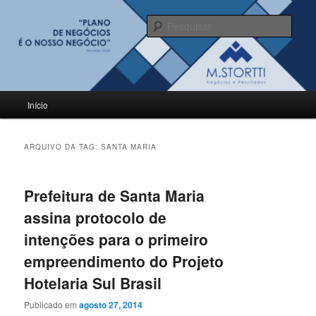
Pular
Pular
para
para
Pesqu
o
o
conteúdo
conteúdo
BLOG M.Stortti
principal
secundário
Menu
Início
principal
ARQUIVO DA TAG:
SANTA MARIA
Prefeitura de Santa Maria
assina protocolo de
intenções para o primeiro
empreendimento do Projeto
Hotelaria Sul Brasil
Publicado em
agosto 27, 2014