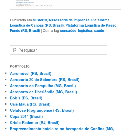
Publicado em
M.Stortti, Assessoria de Imprensa
,
Plataforma
Logística de Canoas (RS, Brasil)
,
Plataforma Logística de Passo
Fundo (RS, Brasil)
|
Com a tag
consaúde
,
logística
,
saúde
P
e
s
q
PORTFÓLIO
u
Aeromóvel (RS, Brasil)
i
Aeroporto 20 de Setembro (RS, Brasil)
s
Aeroporto da Pampulha (MG, Brasil)
a
Aeroporto de Uberlândia (MG, Brasil)
r
Bob´s (RS, Brasil)
Cais Mauá (RS, Brasil)
Celulose Riograndense (RS, Brasil)
Copa 2014 (Brasil)
Cristo Redentor (RJ, Brasil)
Empreendimento hoteleiro no Aeroporto de Confins (MG,