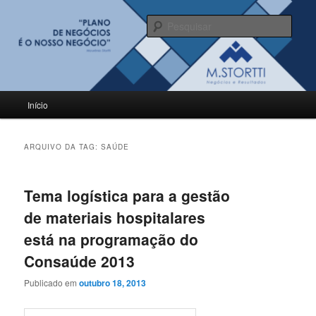
Pular
Pular
para
para
Pesqu
o
o
conteúdo
conteúdo
BLOG M.Stortti
principal
secundário
Menu
Início
principal
ARQUIVO DA TAG:
SAÚDE
Tema logística para a gestão
de materiais hospitalares
está na programação do
Consaúde 2013
Publicado em
outubro 18, 2013