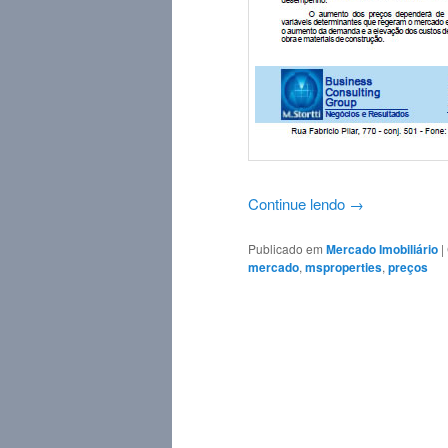
Continue lendo
→
Publicado em
Mercado Imobiliário
|
mercado
,
msproperties
,
preços