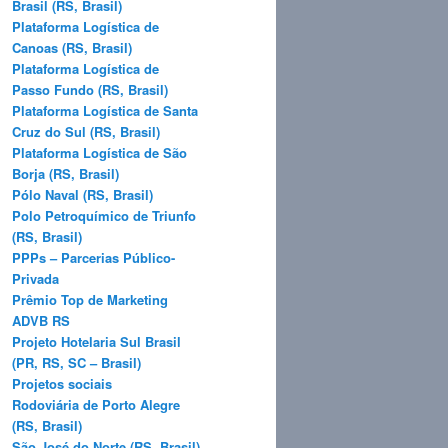
Brasil (RS, Brasil)
Plataforma Logística de
Canoas (RS, Brasil)
Plataforma Logística de
Passo Fundo (RS, Brasil)
Plataforma Logística de Santa
Cruz do Sul (RS, Brasil)
Plataforma Logística de São
Borja (RS, Brasil)
Pólo Naval (RS, Brasil)
Polo Petroquímico de Triunfo
(RS, Brasil)
PPPs – Parcerias Público-
Privada
Prêmio Top de Marketing
ADVB RS
Projeto Hotelaria Sul Brasil
(PR, RS, SC – Brasil)
Projetos sociais
Rodoviária de Porto Alegre
(RS, Brasil)
São José do Norte (RS, Brasil)