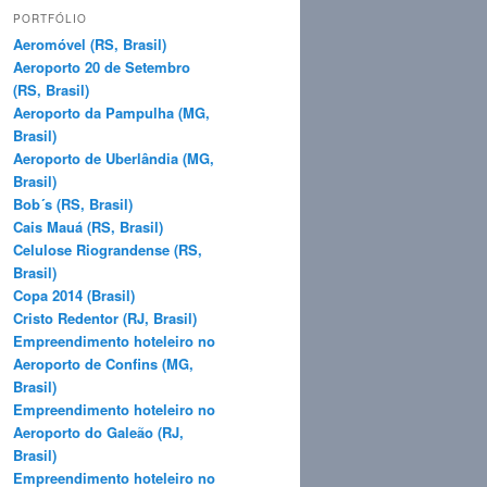
q
PORTFÓLIO
u
Aeromóvel (RS, Brasil)
i
Aeroporto 20 de Setembro
s
(RS, Brasil)
a
Aeroporto da Pampulha (MG,
r
Brasil)
Aeroporto de Uberlândia (MG,
Brasil)
Bob´s (RS, Brasil)
Cais Mauá (RS, Brasil)
Celulose Riograndense (RS,
Brasil)
Copa 2014 (Brasil)
Cristo Redentor (RJ, Brasil)
Empreendimento hoteleiro no
Aeroporto de Confins (MG,
Brasil)
Empreendimento hoteleiro no
Aeroporto do Galeão (RJ,
Brasil)
Empreendimento hoteleiro no