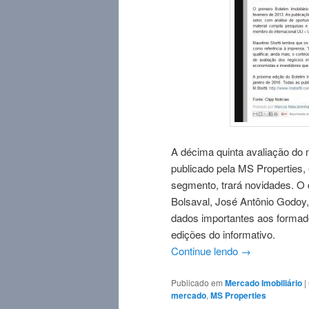
A décima quinta avaliação do 
publicado pela MS Properties,
segmento, trará novidades. O d
Bolsaval, José Antônio Godoy,
dados importantes aos formado
edições do informativo.
Continue lendo
→
Publicado em
Mercado Imobiliário
|
mercado
,
MS Properties