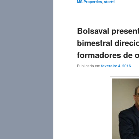
MS Properties
,
stortti
Bolsaval present
bimestral direci
formadores de o
Publicado em
fevereiro 4, 2016