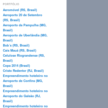
q
PORTFÓLIO
u
Aeromóvel (RS, Brasil)
i
Aeroporto 20 de Setembro
s
(RS, Brasil)
a
Aeroporto da Pampulha (MG,
r
Brasil)
Aeroporto de Uberlândia (MG,
Brasil)
Bob´s (RS, Brasil)
Cais Mauá (RS, Brasil)
Celulose Riograndense (RS,
Brasil)
Copa 2014 (Brasil)
Cristo Redentor (RJ, Brasil)
Empreendimento hoteleiro no
Aeroporto de Confins (MG,
Brasil)
Empreendimento hoteleiro no
Aeroporto do Galeão (RJ,
Brasil)
Empreendimento hoteleiro no