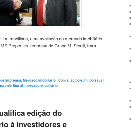
tim Imobiliário, uma avaliação do mercado imobiliário
 MS Properties, empresa do Grupo M. Stortti, trará
a de Imprensa
,
Mercado Imobiliário
|
Com a tag
boletim
,
bolsaval
,
urenio Stortti
,
mercado imobiliário
alifica edição do
rio à investidores e