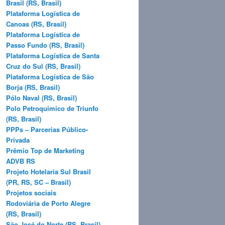
Brasil (RS, Brasil)
Plataforma Logística de
Canoas (RS, Brasil)
Plataforma Logística de
Passo Fundo (RS, Brasil)
Plataforma Logística de Santa
Cruz do Sul (RS, Brasil)
Plataforma Logística de São
Borja (RS, Brasil)
Pólo Naval (RS, Brasil)
Polo Petroquímico de Triunfo
(RS, Brasil)
PPPs – Parcerias Público-
Privada
Prêmio Top de Marketing
ADVB RS
Projeto Hotelaria Sul Brasil
(PR, RS, SC – Brasil)
Projetos sociais
Rodoviária de Porto Alegre
(RS, Brasil)
São José do Norte (RS, Brasil)