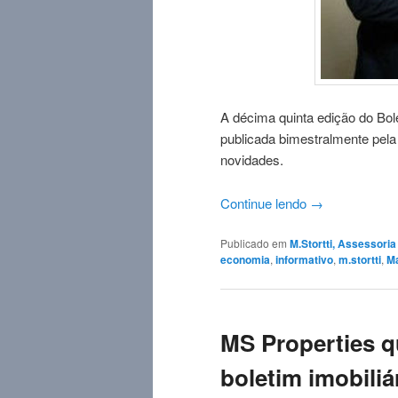
A décima quinta edição do Bole
publicada bimestralmente pela
novidades.
Continue lendo
→
Publicado em
M.Stortti, Assessori
economia
,
informativo
,
m.stortti
,
Ma
MS Properties qu
boletim imobiliá