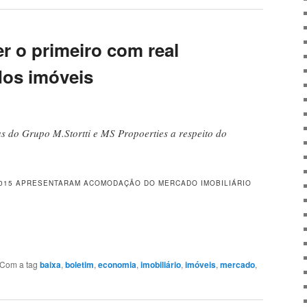
r o primeiro com real
dos imóveis
s do Grupo M.Stortti e MS Propoerties a respeito do
2015 APRESENTARAM ACOMODAÇÃO DO MERCADO IMOBILIÁRIO
Com a tag
baixa
,
boletim
,
economia
,
imobiliário
,
imóveis
,
mercado
,