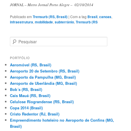
JORNAL – Metro Jornal Porto Alegre – 02/10/2014
Publicado em
Trensurb (RS, Brasil)
|
Com a tag
Brasil
,
canoas
,
infraestrutura
,
mobilidade
,
subterrânio
,
Trensurb (RS
P
e
s
q
PORTFÓLIO
u
Aeromóvel (RS, Brasil)
i
Aeroporto 20 de Setembro (RS, Brasil)
s
Aeroporto da Pampulha (MG, Brasil)
a
Aeroporto de Uberlândia (MG, Brasil)
r
Bob´s (RS, Brasil)
Cais Mauá (RS, Brasil)
Celulose Riograndense (RS, Brasil)
Copa 2014 (Brasil)
Cristo Redentor (RJ, Brasil)
Empreendimento hoteleiro no Aeroporto de Confins (MG,
Brasil)