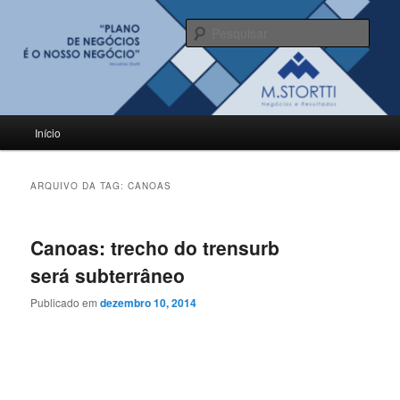
Pular
Pular
para
para
Pesqu
o
o
conteúdo
conteúdo
BLOG M.Stortti
principal
secundário
Menu
Início
principal
ARQUIVO DA TAG:
CANOAS
Canoas: trecho do trensurb
será subterrâneo
Publicado em
dezembro 10, 2014