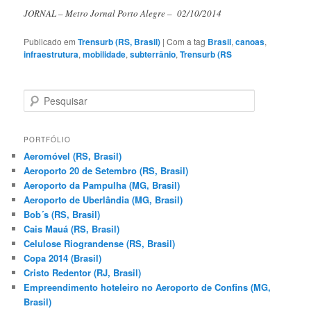
JORNAL – Metro Jornal Porto Alegre – 02/10/2014
Publicado em
Trensurb (RS, Brasil)
|
Com a tag
Brasil
,
canoas
,
infraestrutura
,
mobilidade
,
subterrânio
,
Trensurb (RS
P
e
s
q
PORTFÓLIO
u
Aeromóvel (RS, Brasil)
i
Aeroporto 20 de Setembro (RS, Brasil)
s
Aeroporto da Pampulha (MG, Brasil)
a
Aeroporto de Uberlândia (MG, Brasil)
r
Bob´s (RS, Brasil)
Cais Mauá (RS, Brasil)
Celulose Riograndense (RS, Brasil)
Copa 2014 (Brasil)
Cristo Redentor (RJ, Brasil)
Empreendimento hoteleiro no Aeroporto de Confins (MG,
Brasil)