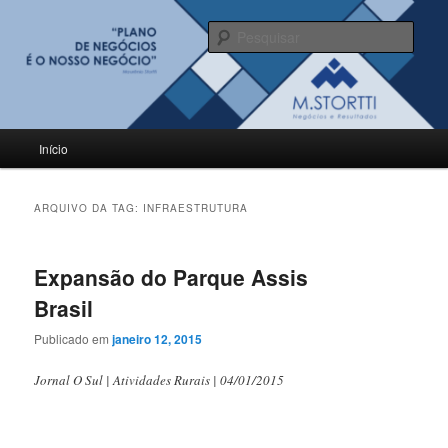
Pular
Pular
para
para
Pesqu
o
o
conteúdo
conteúdo
BLOG M.Stortti
principal
secundário
Menu
Início
principal
ARQUIVO DA TAG:
INFRAESTRUTURA
Expansão do Parque Assis
Brasil
Publicado em
janeiro 12, 2015
Jornal O Sul | Atividades Rurais | 04/01/2015