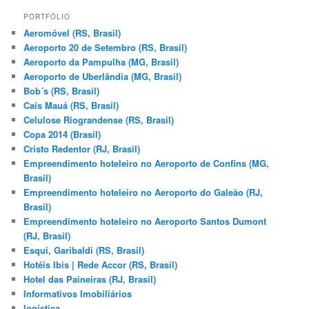
s
q
PORTFÓLIO
u
Aeromóvel (RS, Brasil)
i
Aeroporto 20 de Setembro (RS, Brasil)
s
Aeroporto da Pampulha (MG, Brasil)
a
Aeroporto de Uberlândia (MG, Brasil)
r
Bob´s (RS, Brasil)
Cais Mauá (RS, Brasil)
Celulose Riograndense (RS, Brasil)
Copa 2014 (Brasil)
Cristo Redentor (RJ, Brasil)
Empreendimento hoteleiro no Aeroporto de Confins (MG,
Brasil)
Empreendimento hoteleiro no Aeroporto do Galeão (RJ,
Brasil)
Empreendimento hoteleiro no Aeroporto Santos Dumont
(RJ, Brasil)
Esqui, Garibaldi (RS, Brasil)
Hotéis Ibis | Rede Accor (RS, Brasil)
Hotel das Paineiras (RJ, Brasil)
Informativos Imobiliários
logística