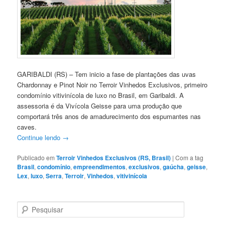
GARIBALDI (RS) – Tem inicio a fase de plantações das uvas
Chardonnay e Pinot Noir no Terroir Vinhedos Exclusivos, primeiro
condomínio vitivinícola de luxo no Brasil, em Garibaldi. A
assessoria é da Vivícola Geisse para uma produção que
comportará três anos de amadurecimento dos espumantes nas
caves.
Continue lendo
→
Publicado em
Terroir Vinhedos Exclusivos (RS, Brasil)
|
Com a tag
Brasil
,
condomínio
,
empreendimentos
,
exclusivos
,
gaúcha
,
geisse
,
Lex
,
luxo
,
Serra
,
Terroir
,
Vinhedos
,
vitivinícola
P
e