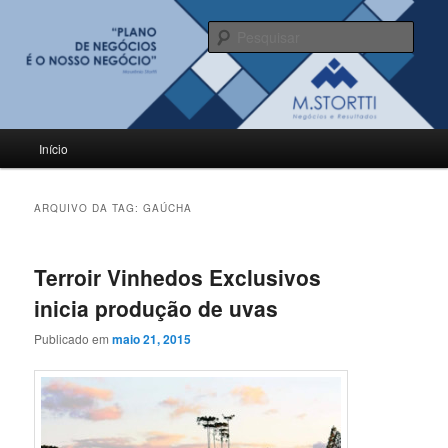
Pular
Pular
para
para
Pesqu
o
o
conteúdo
conteúdo
BLOG M.Stortti
principal
secundário
Menu
Início
principal
ARQUIVO DA TAG:
GAÚCHA
Terroir Vinhedos Exclusivos
inicia produção de uvas
Publicado em
maio 21, 2015