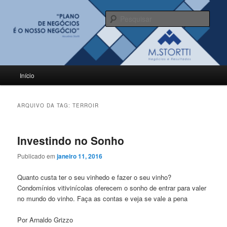
Pular
Pular
para
para
Pesqu
o
o
conteúdo
conteúdo
BLOG M.Stortti
principal
secundário
Menu
Início
principal
ARQUIVO DA TAG:
TERROIR
Investindo no Sonho
Publicado em
janeiro 11, 2016
Quanto custa ter o seu vinhedo e fazer o seu vinho?
Condomínios vitivinícolas oferecem o sonho de entrar para valer
no mundo do vinho. Faça as contas e veja se vale a pena
Por Arnaldo Grizzo