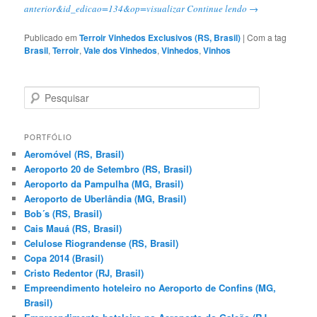
anterior&id_edicao=134&op=visualizar
Continue lendo
→
Publicado em
Terroir Vinhedos Exclusivos (RS, Brasil)
|
Com a tag
Brasil
,
Terroir
,
Vale dos Vinhedos
,
Vinhedos
,
Vinhos
P
e
s
q
PORTFÓLIO
u
Aeromóvel (RS, Brasil)
i
Aeroporto 20 de Setembro (RS, Brasil)
s
Aeroporto da Pampulha (MG, Brasil)
a
Aeroporto de Uberlândia (MG, Brasil)
r
Bob´s (RS, Brasil)
Cais Mauá (RS, Brasil)
Celulose Riograndense (RS, Brasil)
Copa 2014 (Brasil)
Cristo Redentor (RJ, Brasil)
Empreendimento hoteleiro no Aeroporto de Confins (MG,
Brasil)