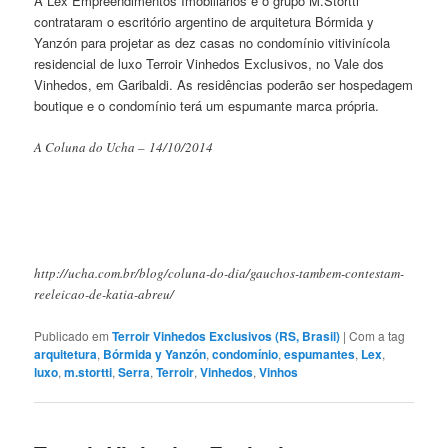
A Lex Empreendimentos Imobiliários e o grupo M.Stortti
contrataram o escritório argentino de arquitetura Bórmida y
Yanzón para projetar as dez casas no condomínio vitivinícola
residencial de luxo Terroir Vinhedos Exclusivos, no Vale dos
Vinhedos, em Garibaldi. As residências poderão ser hospedagem
boutique e o condomínio terá um espumante marca própria.
A Coluna do Ucha – 14/10/2014
http://ucha.com.br/blog/coluna-do-dia/gauchos-tambem-contestam-
reeleicao-de-katia-abreu/
Publicado em
Terroir Vinhedos Exclusivos (RS, Brasil)
|
Com a tag
arquitetura
,
Bórmida y Yanzón
,
condomínio
,
espumantes
,
Lex
,
luxo
,
m.stortti
,
Serra
,
Terroir
,
Vinhedos
,
Vinhos