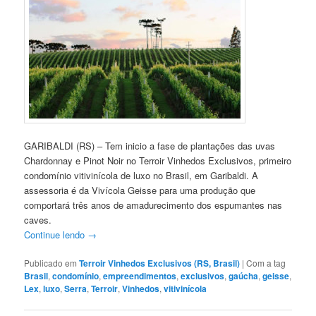
GARIBALDI (RS) – Tem inicio a fase de plantações das uvas
Chardonnay e Pinot Noir no Terroir Vinhedos Exclusivos, primeiro
condomínio vitivinícola de luxo no Brasil, em Garibaldi. A
assessoria é da Vivícola Geisse para uma produção que
comportará três anos de amadurecimento dos espumantes nas
caves.
Continue lendo
→
Publicado em
Terroir Vinhedos Exclusivos (RS, Brasil)
|
Com a tag
Brasil
,
condomínio
,
empreendimentos
,
exclusivos
,
gaúcha
,
geisse
,
Lex
,
luxo
,
Serra
,
Terroir
,
Vinhedos
,
vitivinícola