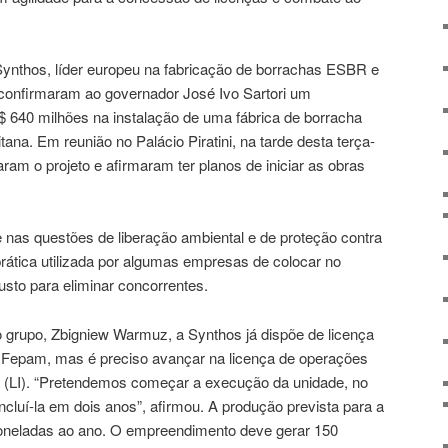
Synthos
, líder europeu na fabricação de borrachas ESBR e
 confirmaram ao governador José Ivo Sartori um
R$ 640 milhões na instalação de uma fábrica de borracha
tana. Em reunião no Palácio Piratini, na tarde desta terça-
aram o projeto e afirmaram ter planos de iniciar as obras
de nas questões de liberação ambiental e de proteção contra
ática utilizada por algumas empresas de colocar no
sto para eliminar concorrentes.
do grupo, Zbigniew Warmuz, a
Synthos
já dispõe de licença
a Fepam, mas é preciso avançar na licença de operações
ão (LI). “Pretendemos começar a execução da unidade, no
oncluí-la em dois anos”, afirmou. A produção prevista para a
 toneladas ao ano. O empreendimento deve gerar 150