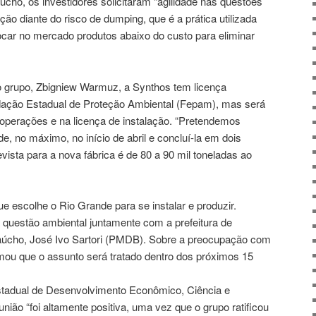
cho, os investidores solicitaram “agilidade nas questões
ção diante do risco de dumping, que é a prática utilizada
car no mercado produtos abaixo do custo para eliminar
do grupo, Zbigniew Warmuz, a
Synthos
tem licença
dação Estadual de Proteção Ambiental (Fepam), mas será
 operações e na licença de instalação. “Pretendemos
, no máximo, no início de abril e concluí-la em dois
vista para a nova fábrica é de 80 a 90 mil toneladas ao
ue escolhe o Rio Grande para se instalar e produzir.
questão ambiental juntamente com a prefeitura de
gaúcho, José Ivo Sartori (PMDB). Sobre a preocupação com
mou que o assunto será tratado dentro dos próximos 15
stadual de Desenvolvimento Econômico, Ciência e
união “foi altamente positiva, uma vez que o grupo ratificou