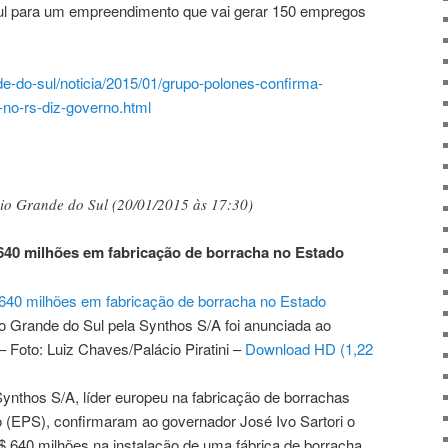
ul para um empreendimento que vai gerar 150 empregos
e-do-sul/noticia/2015/01/
grupo-polones-confirma-
-
no-rs-diz-governo.html
io Grande do Sul (20/01/2015 às 17:30)
640 milhões em fabricação de borracha no Estado
o Grande do Sul pela
Synthos
S/A foi anunciada ao
– Foto: Luiz Chaves/Palácio Piratini –
Download HD (1,22
Synthos
S/A, líder europeu na fabricação de borrachas
 (EPS), confirmaram ao governador José Ivo Sartori o
R$ 640 milhões na instalação de uma fábrica de borracha