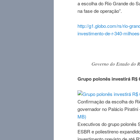
a escolha do Rio Grande do S
na fase de operação”.
http://g1.globo.com/rs/rio-
grand
investimento-de-r-340-milhoes
Governo do Estado do R
Grupo polonês investirá R$ 
Confirmação da escolha do Ri
governador no Palácio Piratini 
MB)
Executivos do grupo polonês
ESBR e poliestireno expandido
investimento previsto de até 