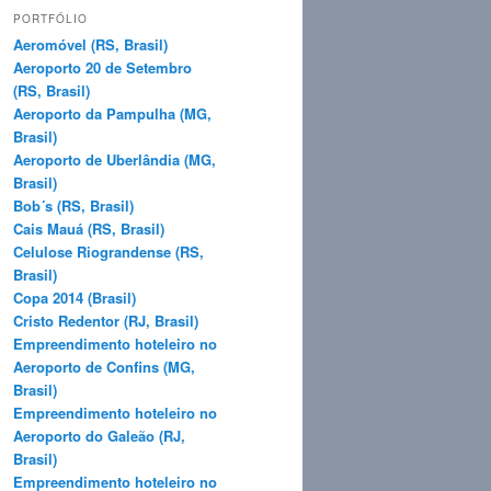
q
PORTFÓLIO
u
Aeromóvel (RS, Brasil)
i
Aeroporto 20 de Setembro
s
(RS, Brasil)
a
Aeroporto da Pampulha (MG,
r
Brasil)
Aeroporto de Uberlândia (MG,
Brasil)
Bob´s (RS, Brasil)
Cais Mauá (RS, Brasil)
Celulose Riograndense (RS,
Brasil)
Copa 2014 (Brasil)
Cristo Redentor (RJ, Brasil)
Empreendimento hoteleiro no
Aeroporto de Confins (MG,
Brasil)
Empreendimento hoteleiro no
Aeroporto do Galeão (RJ,
Brasil)
Empreendimento hoteleiro no