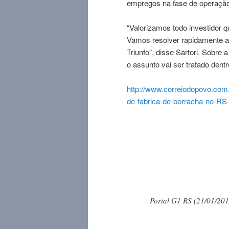
empregos na fase de operação
“Valorizamos todo investidor q
Vamos resolver rapidamente a 
Triunfo”, disse Sartori. Sobr
o assunto vai ser tratado dent
http://www.correiodopovo.com
de-fabrica-de-borracha-
no-RS-
Portal G1 RS (21/01/201