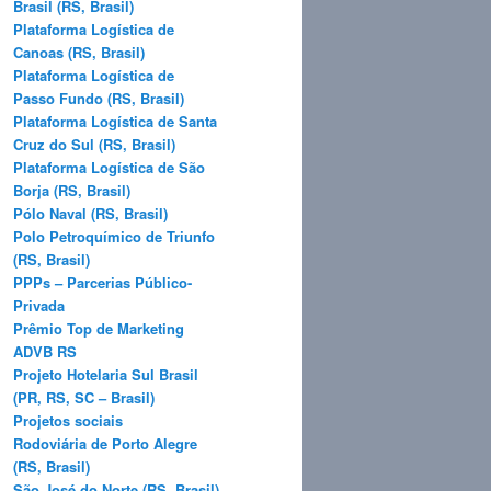
Brasil (RS, Brasil)
Plataforma Logística de
Canoas (RS, Brasil)
Plataforma Logística de
Passo Fundo (RS, Brasil)
Plataforma Logística de Santa
Cruz do Sul (RS, Brasil)
Plataforma Logística de São
Borja (RS, Brasil)
Pólo Naval (RS, Brasil)
Polo Petroquímico de Triunfo
(RS, Brasil)
PPPs – Parcerias Público-
Privada
Prêmio Top de Marketing
ADVB RS
Projeto Hotelaria Sul Brasil
(PR, RS, SC – Brasil)
Projetos sociais
Rodoviária de Porto Alegre
(RS, Brasil)
São José do Norte (RS, Brasil)