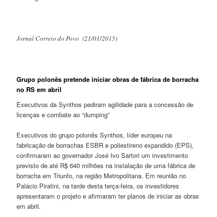
Jornal Correio do Povo (21/01/2015)
Grupo polonês pretende iniciar obras de fábrica de borracha
no RS em abril
Executivos da
Synthos
pediram agilidade para a concessão de
licenças e combate ao “dumping”
Executivos do grupo polonês
Synthos
, líder europeu na
fabricação de borrachas ESBR e poliestireno expandido (EPS),
confirmaram ao governador José Ivo Sartori um investimento
previsto de até R$ 640 milhões na instalação de uma fábrica de
borracha em Triunfo, na região Metropolitana. Em reunião no
Palácio Piratini, na tarde desta terça-feira, os investidores
apresentaram o projeto e afirmaram ter planos de iniciar as obras
em abril.