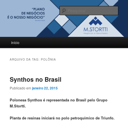
Pular
Pular
para
para
Pesqu
o
o
conteúdo
conteúdo
BLOG M.Stortti
principal
secundário
Menu
Início
principal
ARQUIVO DA TAG:
POLÔNIA
Synthos no Brasil
Publicado em
janeiro 22, 2015
Polonesa Synthos é representada no Brasil pelo Grupo
M.Stortti.
Planta de resinas iniciará no polo petroquímico de Triunfo.