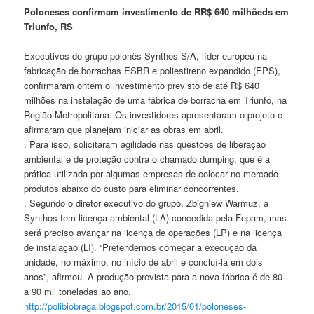
Poloneses confirmam investimento de RR$ 640 milhõeds em
Triunfo, RS
Executivos do grupo polonês
Synthos
S/A, líder europeu na
fabricação de borrachas ESBR e poliestireno expandido (EPS),
confirmaram ontem o investimento previsto de até R$ 640
milhões na instalação de uma fábrica de borracha em Triunfo, na
Região Metropolitana. Os investidores apresentaram o projeto e
afirmaram que planejam iniciar as obras em abril.
. Para isso, solicitaram agilidade nas questões de liberação
ambiental e de proteção contra o chamado dumping, que é a
prática utilizada por algumas empresas de colocar no mercado
produtos abaixo do custo para eliminar concorrentes.
. Segundo o diretor executivo do grupo, Zbigniew Warmuz, a
Synthos
tem licença ambiental (LA) concedida pela Fepam, mas
será preciso avançar na licença de operações (LP) e na licença
de instalação (LI). “Pretendemos começar a execução da
unidade, no máximo, no início de abril e concluí-la em dois
anos”, afirmou. A produção prevista para a nova fábrica é de 80
a 90 mil toneladas ao ano.
http://polibiobraga.blogspot.
com.br/2015/01/poloneses-