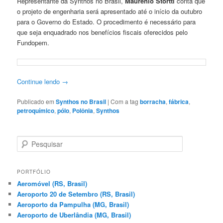
Representante da Synthos no Brasil,
Maurênio Stortti
conta que
o projeto de engenharia será apresentado até o início da outubro
para o Governo do Estado. O procedimento é necessário para
que seja enquadrado nos benefícios fiscais oferecidos pelo
Fundopem.
Continue lendo
→
Publicado em
Synthos no Brasil
|
Com a tag
borracha
,
fábrica
,
petroquímico
,
pólo
,
Polônia
,
Synthos
P
e
s
q
PORTFÓLIO
u
Aeromóvel (RS, Brasil)
i
Aeroporto 20 de Setembro (RS, Brasil)
s
Aeroporto da Pampulha (MG, Brasil)
a
Aeroporto de Uberlândia (MG, Brasil)
r