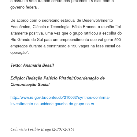
o assunto será tratado dentro dos próximos 15 dias com o
governo federal.
De acordo com o secretário estadual de Desenvolvimento
Econômico, Ciência e Tecnologia, Fábio Branco, a reunião “foi
altamente positiva, uma vez que o grupo ratificou a escolha do
Rio Grande do Sul para um empreendimento que vai gerar 500
empregos durante a construção e 150 vagas na fase inicial de
operação”.
Texto: Anamaria Bessil
Edição: Redação Palácio Piratini/Coordenação de
Comunicação Social
http://www.rs.gov.br/conteudo/
210062/
synthos
-confirma-
investimento-na-unidade-
gaucha-do-grupo-no-rs
Colunista Políbio Braga (20/01/2015)