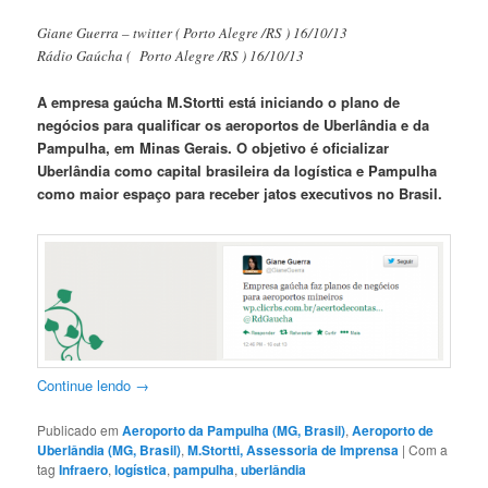
Giane Guerra – twitter ( Porto Alegre /RS ) 16/10/13
Rádio Gaúcha ( Porto Alegre /RS ) 16/10/13
A empresa gaúcha M.Stortti está iniciando o plano de
negócios para qualificar os aeroportos de Uberlândia e da
Pampulha, em Minas Gerais. O objetivo é oficializar
Uberlândia como capital brasileira da logística e Pampulha
como maior espaço para receber jatos executivos no Brasil.
Continue lendo
→
Publicado em
Aeroporto da Pampulha (MG, Brasil)
,
Aeroporto de
Uberlândia (MG, Brasil)
,
M.Stortti, Assessoria de Imprensa
|
Com a
tag
Infraero
,
logística
,
pampulha
,
uberlândia