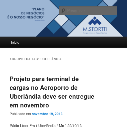
Pular
Pular
para
para
Pesqu
o
o
conteúdo
conteúdo
BLOG M.Stortti
principal
secundário
Menu
Início
principal
ARQUIVO DA TAG:
UBERLÂNDIA
Projeto para terminal de
cargas no Aeroporto de
Uberlândia deve ser entregue
em novembro
Publicado em
novembro 19, 2013
Rádio Líder Fm ( Uberlândia / Mg ) 22/10/13