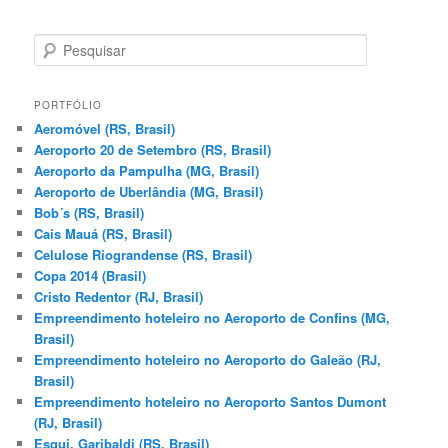
P
e
s
q
PORTFÓLIO
u
Aeromóvel (RS, Brasil)
i
Aeroporto 20 de Setembro (RS, Brasil)
s
Aeroporto da Pampulha (MG, Brasil)
a
Aeroporto de Uberlândia (MG, Brasil)
r
Bob´s (RS, Brasil)
Cais Mauá (RS, Brasil)
Celulose Riograndense (RS, Brasil)
Copa 2014 (Brasil)
Cristo Redentor (RJ, Brasil)
Empreendimento hoteleiro no Aeroporto de Confins (MG,
Brasil)
Empreendimento hoteleiro no Aeroporto do Galeão (RJ,
Brasil)
Empreendimento hoteleiro no Aeroporto Santos Dumont
(RJ, Brasil)
Esqui, Garibaldi (RS, Brasil)