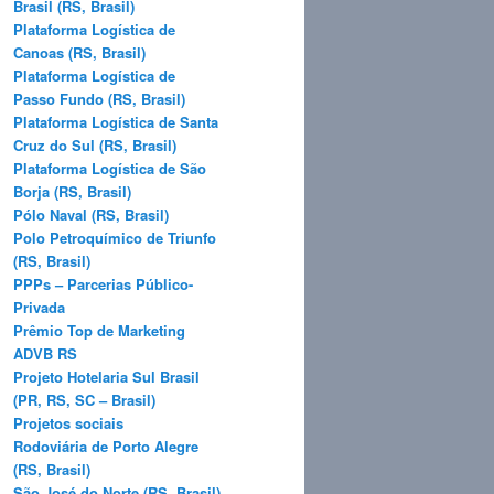
Brasil (RS, Brasil)
Plataforma Logística de
Canoas (RS, Brasil)
Plataforma Logística de
Passo Fundo (RS, Brasil)
Plataforma Logística de Santa
Cruz do Sul (RS, Brasil)
Plataforma Logística de São
Borja (RS, Brasil)
Pólo Naval (RS, Brasil)
Polo Petroquímico de Triunfo
(RS, Brasil)
PPPs – Parcerias Público-
Privada
Prêmio Top de Marketing
ADVB RS
Projeto Hotelaria Sul Brasil
(PR, RS, SC – Brasil)
Projetos sociais
Rodoviária de Porto Alegre
(RS, Brasil)
São José do Norte (RS, Brasil)