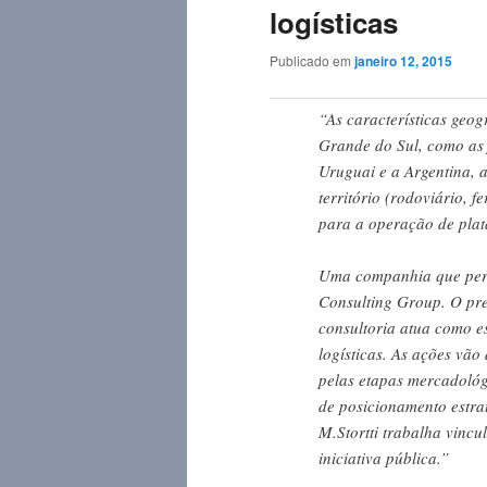
logísticas
Publicado em
janeiro 12, 2015
“As características geog
Grande do Sul, como as 
Uruguai e a Argentina, a
território (rodoviário, f
para a operação de plat
Uma companhia que perce
Consulting Group. O pre
consultoria atua como e
logísticas. As ações vã
pelas etapas mercadológi
de posicionamento estra
M.Stortti trabalha vinc
iniciativa pública.”