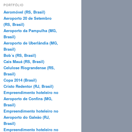
q
PORTFÓLIO
u
Aeromóvel (RS, Brasil)
i
Aeroporto 20 de Setembro
s
(RS, Brasil)
a
Aeroporto da Pampulha (MG,
r
Brasil)
Aeroporto de Uberlândia (MG,
Brasil)
Bob´s (RS, Brasil)
Cais Mauá (RS, Brasil)
Celulose Riograndense (RS,
Brasil)
Copa 2014 (Brasil)
Cristo Redentor (RJ, Brasil)
Empreendimento hoteleiro no
Aeroporto de Confins (MG,
Brasil)
Empreendimento hoteleiro no
Aeroporto do Galeão (RJ,
Brasil)
Empreendimento hoteleiro no