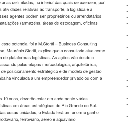
onas delimitadas, no interior das quais se exercem, por
 atividades relativas ao transporte, à logística e à
Esses agentes podem ser proprietários ou arrendatários
nstalações (armazéns, áreas de estocagem, oficinas
se potencial foi a M.Stortti – Business Consulting
a, Maurênio Stortti, explica que a consultoria atua como
a de plataformas logísticas. As ações vão desde o
assando pelas etapas mercadológica, arquitetônica,
, de posicionamento estratégico e de modelo de gestão.
trabalha vinculada a um empreendedor privado ou com a
os 10 anos, deverão estar em andamento várias
ísticas em áreas estratégicas do Rio Grande do Sul.
izadas essas unidades, o Estado terá um enorme ganho
odoviário, ferroviário, aéreo e aquaviário.