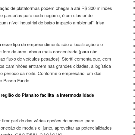
tação de plataformas podem chegar a até R$ 300 milhões
 parcerias para cada negócio, é um cluster de
um nível industrial de baixo impacto ambiental”, frisa
 esse tipo de empreendimento são a localização e o
 e fora da área urbana mais concentrada (para não
o ao fluxo de veículos pesados). Stortti comenta que, com
dos caminhões entrarem nas grandes cidades, a logística
no período da noite. Conforme o empresário, um dos
de Passo Fundo.
egião do Planalto facilita a intermodalidade
tirar partido das várias opções de acesso para
onexão de modais e, junto, aproveitar as potencialidades
o permite. G&G/DIVULGAÇÃO/JC