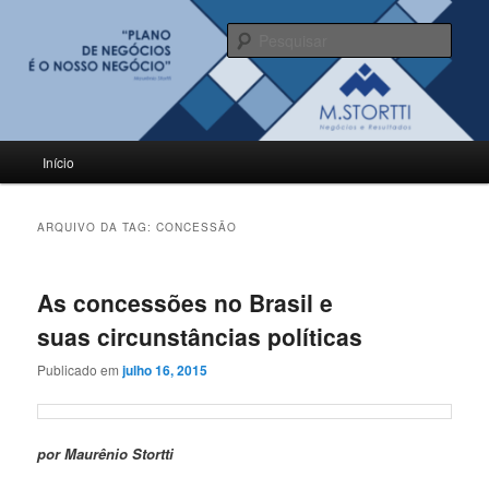
Pular
Pular
para
para
Pesqu
o
o
conteúdo
conteúdo
BLOG M.Stortti
principal
secundário
Menu
Início
principal
ARQUIVO DA TAG:
CONCESSÃO
As concessões no Brasil e
suas circunstâncias políticas
Publicado em
julho 16, 2015
por Maurênio Stortti