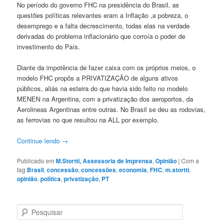
No período do governo FHC na presidência do Brasil, as
questões políticas relevantes eram a Inflação ,a pobreza, o
desemprego e a falta decrescimento, todas elas na verdade
derivadas do problema inflacionário que corroía o poder de
investimento do País.
Diante da impotência de fazer caixa com os próprios meios, o
modelo FHC propôs a PRIVATIZAÇÃO de alguns ativos
públicos, aliás na esteira do que havia sido feito no modelo
MENEN na Argentina, com a privatização dos aeroportos, da
Aerolineas Argentinas entre outras. No Brasil se deu as rodovias,
as ferrovias no que resultou na ALL por exemplo.
Continue lendo
→
Publicado em
M.Stortti, Assessoria de Imprensa
,
Opinião
|
Com a
tag
Brasil
,
concessão
,
concessões
,
economia
,
FHC
,
m.stortti
,
opinião
,
política
,
privatização
,
PT
P
e