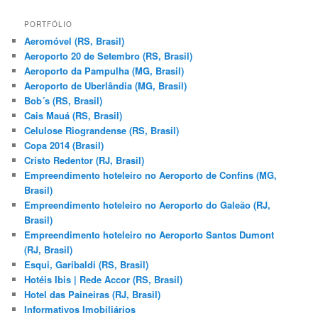
s
q
PORTFÓLIO
u
Aeromóvel (RS, Brasil)
i
Aeroporto 20 de Setembro (RS, Brasil)
s
Aeroporto da Pampulha (MG, Brasil)
a
Aeroporto de Uberlândia (MG, Brasil)
r
Bob´s (RS, Brasil)
Cais Mauá (RS, Brasil)
Celulose Riograndense (RS, Brasil)
Copa 2014 (Brasil)
Cristo Redentor (RJ, Brasil)
Empreendimento hoteleiro no Aeroporto de Confins (MG,
Brasil)
Empreendimento hoteleiro no Aeroporto do Galeão (RJ,
Brasil)
Empreendimento hoteleiro no Aeroporto Santos Dumont
(RJ, Brasil)
Esqui, Garibaldi (RS, Brasil)
Hotéis Ibis | Rede Accor (RS, Brasil)
Hotel das Paineiras (RJ, Brasil)
Informativos Imobiliários