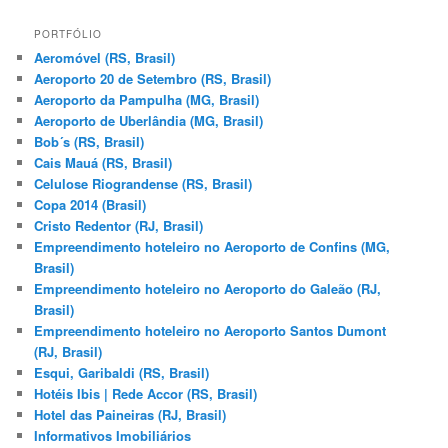
s
q
PORTFÓLIO
u
Aeromóvel (RS, Brasil)
i
Aeroporto 20 de Setembro (RS, Brasil)
s
Aeroporto da Pampulha (MG, Brasil)
a
Aeroporto de Uberlândia (MG, Brasil)
r
Bob´s (RS, Brasil)
Cais Mauá (RS, Brasil)
Celulose Riograndense (RS, Brasil)
Copa 2014 (Brasil)
Cristo Redentor (RJ, Brasil)
Empreendimento hoteleiro no Aeroporto de Confins (MG,
Brasil)
Empreendimento hoteleiro no Aeroporto do Galeão (RJ,
Brasil)
Empreendimento hoteleiro no Aeroporto Santos Dumont
(RJ, Brasil)
Esqui, Garibaldi (RS, Brasil)
Hotéis Ibis | Rede Accor (RS, Brasil)
Hotel das Paineiras (RJ, Brasil)
Informativos Imobiliários