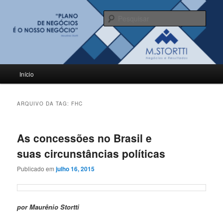
Pular
Pular
para
para
Pesqu
o
o
conteúdo
conteúdo
BLOG M.Stortti
principal
secundário
Menu
Início
principal
ARQUIVO DA TAG:
FHC
As concessões no Brasil e
suas circunstâncias políticas
Publicado em
julho 16, 2015
por Maurênio Stortti