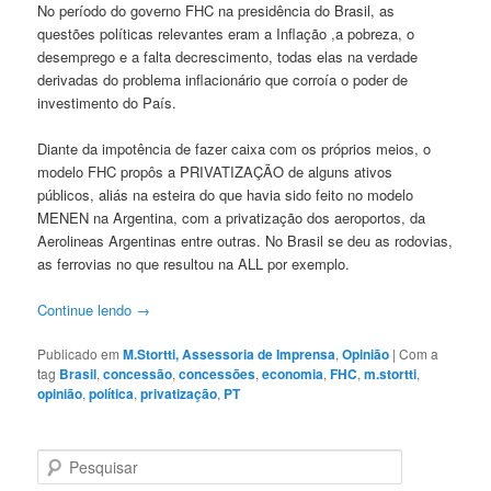
No período do governo FHC na presidência do Brasil, as
questões políticas relevantes eram a Inflação ,a pobreza, o
desemprego e a falta decrescimento, todas elas na verdade
derivadas do problema inflacionário que corroía o poder de
investimento do País.
Diante da impotência de fazer caixa com os próprios meios, o
modelo FHC propôs a PRIVATIZAÇÃO de alguns ativos
públicos, aliás na esteira do que havia sido feito no modelo
MENEN na Argentina, com a privatização dos aeroportos, da
Aerolineas Argentinas entre outras. No Brasil se deu as rodovias,
as ferrovias no que resultou na ALL por exemplo.
Continue lendo
→
Publicado em
M.Stortti, Assessoria de Imprensa
,
Opinião
|
Com a
tag
Brasil
,
concessão
,
concessões
,
economia
,
FHC
,
m.stortti
,
opinião
,
política
,
privatização
,
PT
P
e