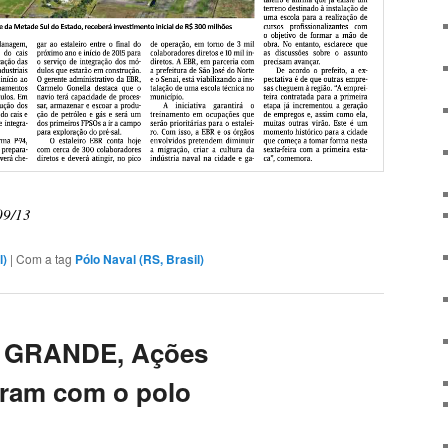
09/13
l)
|
Com a tag
Pólo Naval (RS, Brasil)
IO GRANDE, Ações
bram com o polo