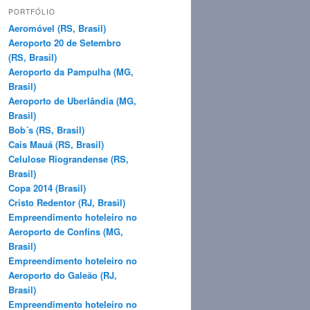
q
PORTFÓLIO
u
Aeromóvel (RS, Brasil)
i
Aeroporto 20 de Setembro
s
(RS, Brasil)
a
Aeroporto da Pampulha (MG,
r
Brasil)
Aeroporto de Uberlândia (MG,
Brasil)
Bob´s (RS, Brasil)
Cais Mauá (RS, Brasil)
Celulose Riograndense (RS,
Brasil)
Copa 2014 (Brasil)
Cristo Redentor (RJ, Brasil)
Empreendimento hoteleiro no
Aeroporto de Confins (MG,
Brasil)
Empreendimento hoteleiro no
Aeroporto do Galeão (RJ,
Brasil)
Empreendimento hoteleiro no