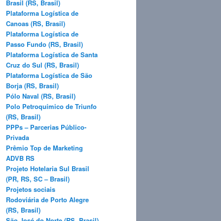
Brasil (RS, Brasil)
Plataforma Logística de
Canoas (RS, Brasil)
Plataforma Logística de
Passo Fundo (RS, Brasil)
Plataforma Logística de Santa
Cruz do Sul (RS, Brasil)
Plataforma Logística de São
Borja (RS, Brasil)
Pólo Naval (RS, Brasil)
Polo Petroquímico de Triunfo
(RS, Brasil)
PPPs – Parcerias Público-
Privada
Prêmio Top de Marketing
ADVB RS
Projeto Hotelaria Sul Brasil
(PR, RS, SC – Brasil)
Projetos sociais
Rodoviária de Porto Alegre
(RS, Brasil)
São José do Norte (RS, Brasil)