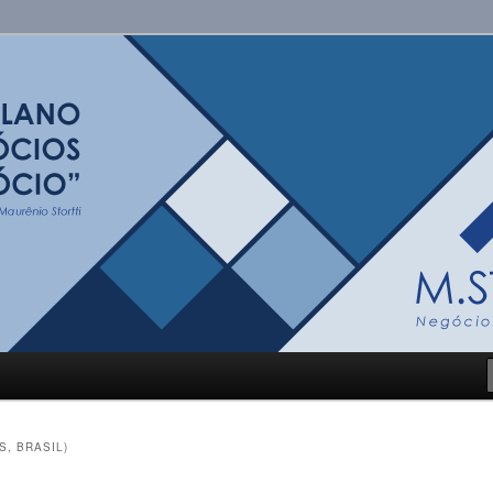
i
S, BRASIL)