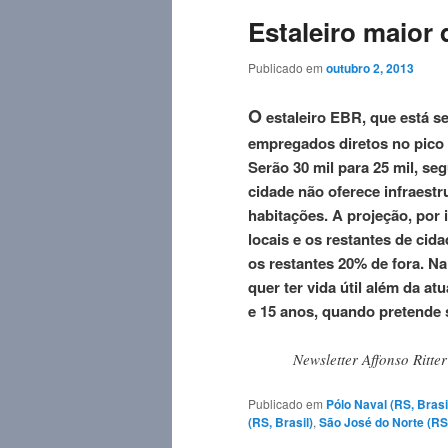
Estaleiro maior
Publicado em
outubro 2, 2013
O
estaleiro EBR, que está s
empregados diretos no pico 
Serão 30 mil para 25 mil, se
cidade não oferece infraest
habitações. A projeção, por 
locais e os restantes de cid
os restantes 20% de fora. Na
quer ter vida útil além da a
e 15 anos, quando pretende 
Newsletter Affonso Ritte
Publicado em
Pólo Naval (RS, Brasi
(RS, Brasil)
,
São José do Norte (RS,